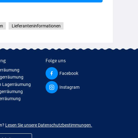
en
Lieferanteninformationen
ung
Folge uns
erräumung
Facebook
agerräumung
n Lagerräumung
Instagram
agerräumung
gerräumung
en?
Lesen Sie unsere Datenschutzbestimmungen.