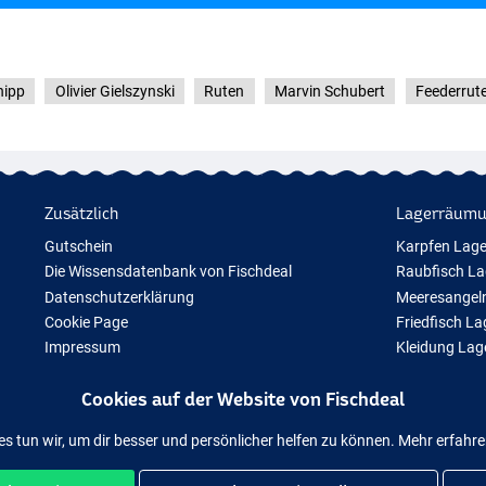
hipp
Olivier Gielszynski
Ruten
Marvin Schubert
Feederrut
Zusätzlich
Lagerräum
Gutschein
Karpfen Lag
Die Wissensdatenbank von Fischdeal
Raubfisch L
Datenschutzerklärung
Meeresangel
Cookie Page
Friedfisch L
Impressum
Kleidung La
Geschenktipps
Cookies auf der Website von Fischdeal
Neue Angelausrüstung
Vorübergehend ausverkauftes Angelzubehör
es tun wir, um dir besser und persönlicher helfen zu können. Mehr erfahr