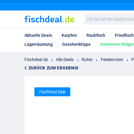
Ich
bin
auf
der
Aktuelle Deals
Karpfen
Raubfisch
Friedfisch
Suche
nach…
Lagerräumung
Geschenktipps
Gewinnen! Ridgem
Fischdeal.de
Alle Deals
Ruten
Feederruten
P
ZURÜCK ZUM ERGEBNIS
Fischtival Sale