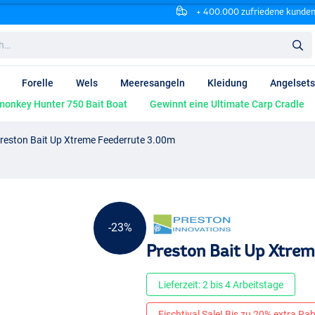
+ 400.000 zufriedene kunde
Forelle
Wels
Meeresangeln
Kleidung
Angelsets
onkey Hunter 750 Bait Boat
Gewinnt eine Ultimate Carp Cradle
reston Bait Up Xtreme Feederrute 3.00m
-23%
Preston Bait Up Xtre
Lieferzeit: 2 bis 4 Arbeitstage
Fischtival Sale! Bis zu 20% extra Raba