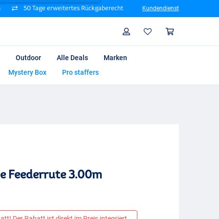
n
50 Tage erweitertes Rückgaberecht
Kundendienst
Suche
Profil
Warenk
Outdoor
Alle Deals
Marken
Mystery Box
Pro staffers
me Feederrute 3.00m
tt! Der Rabatt ist direkt im Preis integriert.