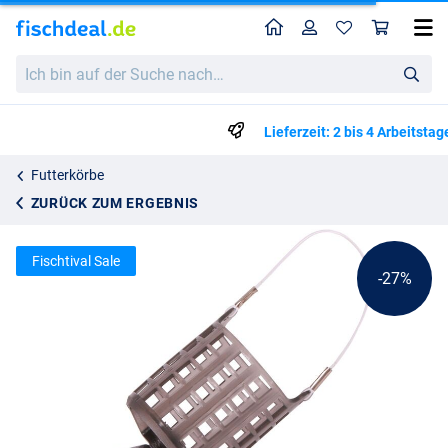
Home
Profil
War
Ultimate Longcast Feeder
Katalogpreis
Ich
1.43
bin
1.95
auf
der
Lieferzeit: 2 bis 4 Arbeitstage
Suche
nach…
Futterkörbe
ZURÜCK ZUM ERGEBNIS
Fischtival Sale
-27%