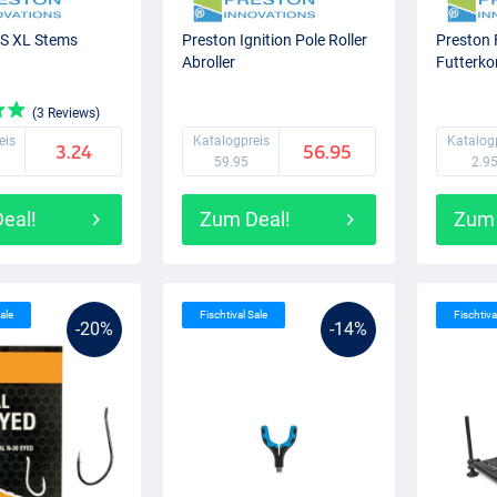
CS XL Stems
Preston Ignition Pole Roller
Preston
Abroller
Futterko
(3 Reviews)
eis
Katalogpreis
Katalog
3.24
56.95
59.95
2.9
eal!
Zum Deal!
Zum 
ale
Fischtival Sale
Fischtiva
-20%
-14%