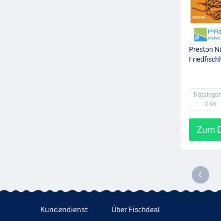
Preston N
Friedfisch
Katalogpr
2.95
Zum D
Kundendienst
Über Fischdeal