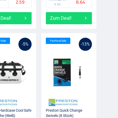
2.59
8.64
5
9.95
Deal!
Zum Deal!
l Sale
Fischtival Sale
-5%
-13%
Hardcase Cool Safe
Preston Quick Change
he (Weiß)
Swivels (8 Stück)