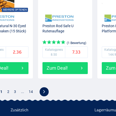
MEHRERE OPTIONEN
atural N-30 Eyed
Preston Rod Safe U
Preston 
haken (15 Stück)
Rutenauflage
Platform
(1 Bewertung)
eis
Katalogpreis
Katalog
2.36
7.33
8.50
144.
eal!
Zum Deal!
Zum 
1
2
3
...
14
Zusätzlich
Lagerräum