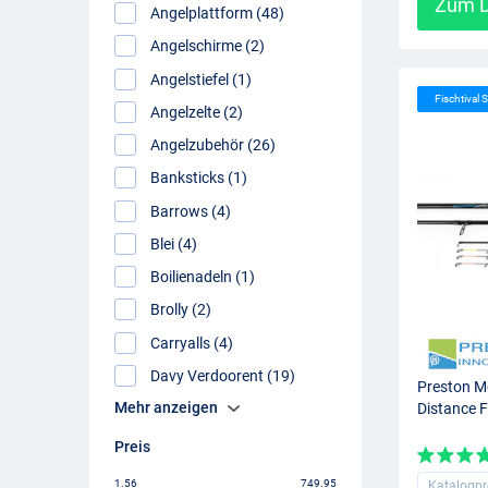
Zum D
Angelplattform (48)
Angelschirme (2)
Angelstiefel (1)
Fischtival S
Angelzelte (2)
Angelzubehör (26)
Banksticks (1)
Barrows (4)
Blei (4)
Boilienadeln (1)
Brolly (2)
Carryalls (4)
Davy Verdoorent (19)
Preston M
Mehr anzeigen
Distance 
Preis
1.56
749.95
Katalogpr