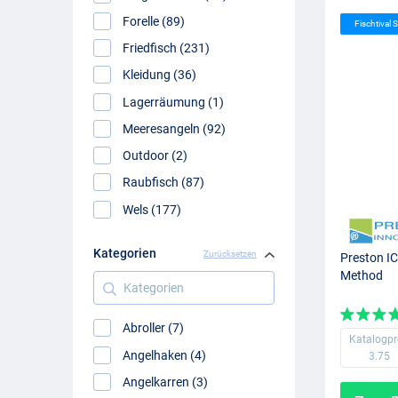
Forelle (89)
Fischtival S
Friedfisch (231)
Kleidung (36)
Lagerräumung (1)
Meeresangeln (92)
Outdoor (2)
Raubfisch (87)
Wels (177)
Kategorien
Zurücksetzen
Preston IC
Method
Kategorien
Abroller (7)
Katalogpr
Angelhaken (4)
3.75
Angelkarren (3)