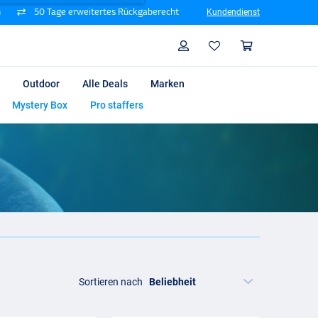
n
50 Tage erweitertes Rückgaberecht
Kundendienst
Suche
Profil
Warenk
Outdoor
Alle Deals
Marken
Mystery Box
Pro staffers
Sortieren nach