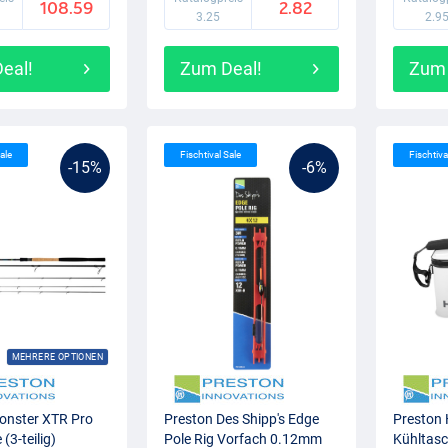
108.59
2.82
3.25
2.9
eal!
Zum Deal!
Zum 
ale
Fischtival Sale
Fischtiva
-15%
-6%
MEHRERE OPTIONEN
onster XTR Pro
Preston Des Shipp's Edge
Preston 
(3-teilig)
Pole Rig Vorfach 0.12mm
Kühltasc