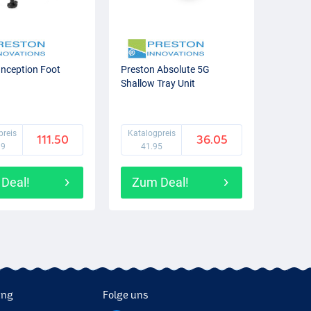
Inception Foot
Preston Absolute 5G
Shallow Tray Unit
preis
Katalogpreis
111.50
36.05
99
41.95
Deal!
Zum Deal!
ung
Folge uns