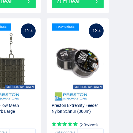
Deal!
Zum Deal!
l Sale
Fischtival Sale
-12%
-13%
MEHRERE OPTIONEN
MEHRERE OPTIONEN
 Flow Mesh
Preston Extremity Feeder
rb Large
Nylon Schnur (300m)
(2 Reviews)
preis
Katalogpreis