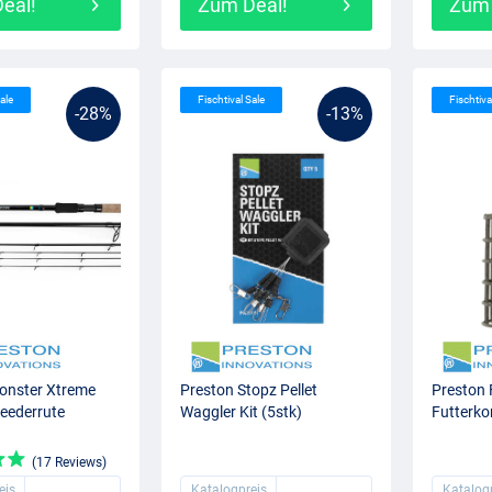
eal!
Zum Deal!
Zum 
ale
Fischtival Sale
Fischtiva
-28%
-13%
onster Xtreme
Preston Stopz Pellet
Preston
Feederrute
Waggler Kit (5stk)
Futterko
(17 Reviews)
eis
Katalogpreis
Katalog