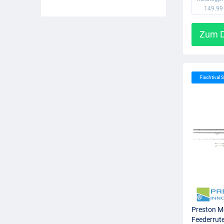
149.99
Zum D
Fischtival S
Preston M
Feederrute 