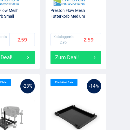
 Flow Mesh
Preston Flow Mesh
rb Small
Futterkorb Medium
preis
Katalogpreis
2.59
2.59
5
2.95
Deal!
Zum Deal!
l Sale
Fischtival Sale
-23%
-14%