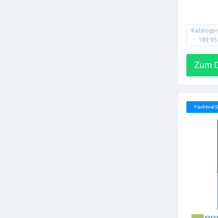
Katalogpr
189.95
Zum D
Fischtival S