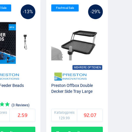
l Sale
Fischtival Sale
-13%
-29%
MEHRERE OPTIONEN
Feeder Beads
Preston Offbox Double
Decker Side Tray Large
(3 Reviews)
preis
Katalogpreis
2.59
92.07
9
129.99