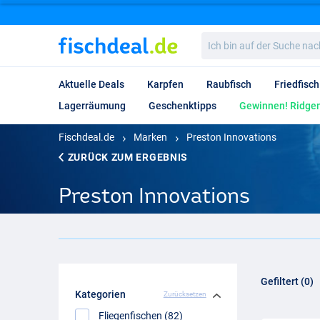
Ich
bin
auf
der
Aktuelle Deals
Karpfen
Raubfisch
Friedfisch
Suche
nach…
Lagerräumung
Geschenktipps
Gewinnen! Ridgem
Fischdeal.de
Marken
Preston Innovations
ZURÜCK ZUM ERGEBNIS
Preston Innovations
Gefiltert (0)
Kategorien
Zurücksetzen
Fliegenfischen (82)