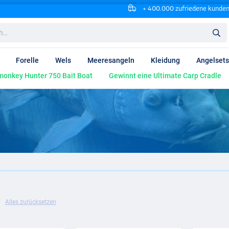
+ 400.000 zufriedene kunde
Forelle
Wels
Meeresangeln
Kleidung
Angelsets
onkey Hunter 750 Bait Boat
Gewinnt eine Ultimate Carp Cradle
Alles zurücksetzen