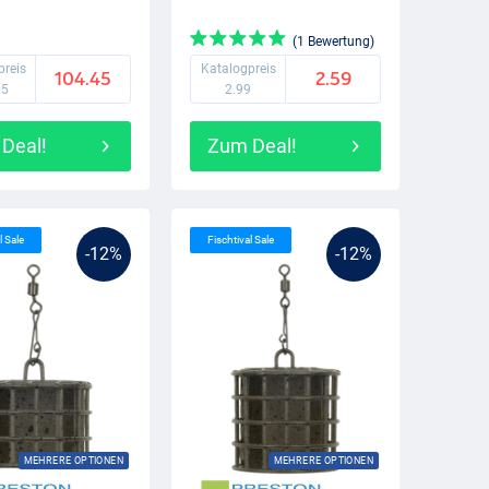
(1 Bewertung)
preis
Katalogpreis
104.45
2.59
95
2.99
Deal!
Zum Deal!
l Sale
Fischtival Sale
-12%
-12%
MEHRERE OPTIONEN
MEHRERE OPTIONEN