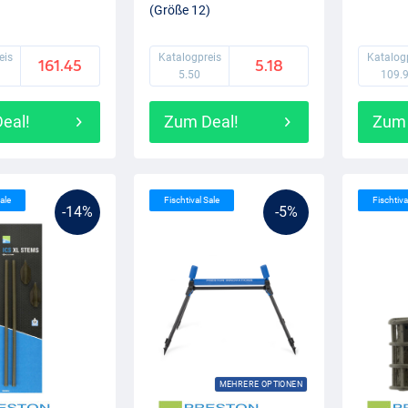
(Größe 12)
eis
Katalogpreis
Katalog
161.45
5.18
5.50
109.
eal!
Zum Deal!
Zum 
ale
Fischtival Sale
Fischtiva
-14%
-5%
MEHRERE OPTIONEN