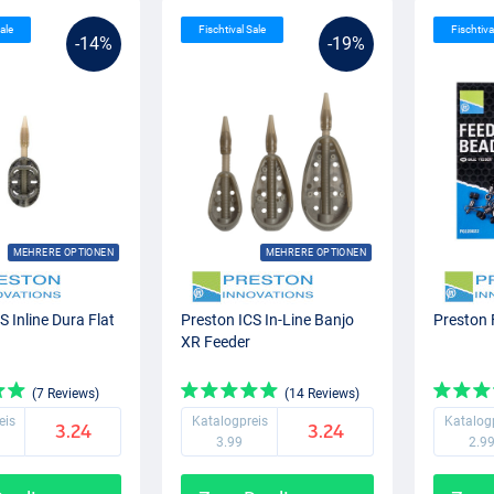
ale
Fischtival Sale
Fischtiva
-14%
-19%
MEHRERE OPTIONEN
MEHRERE OPTIONEN
S Inline Dura Flat
Preston ICS In-Line Banjo
Preston 
XR Feeder
(7 Reviews)
(14 Reviews)
eis
Katalogpreis
Katalog
3.24
3.24
3.99
2.9