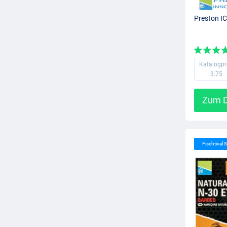
Preston I
Katalogpr
3.75
Zum D
Fischtival S