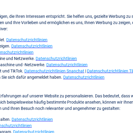
 die Ihren Interessen entspricht. Sie helfen uns, gezielte Werbung zu s
en und Ihre Vorlieben und ermöglichen es uns, Ihnen Werbung zu zeigen, d
iver:
det.
Datenschutzrichtlinien
eigen.
Datenschutzrichtlinien
nschutzrichtlinien
hine und Netzwerke.
Datenschutzrichtlinien
hmaschine und -Netzwerke.
Datenschutzrichtlinien
t und TikTok.
Datenschutzrichtlinien Snapchat
|
Datenschutzrichtlinien T
nn Sie sich dafür angemeldet haben.
Datenschutzrichtlinien
fahrungen auf unserer Website zu personalisieren. Das bedeutet, dass w
sich beispielsweise häufig bestimmte Produkte ansehen, können wir Ihn
en und Ihren Besuch noch relevanter und angenehmer zu gestalten:
halten.
Datenschutzrichtlinien
schutzrichtlinien
tagram.
Datenschutzrichtlinien