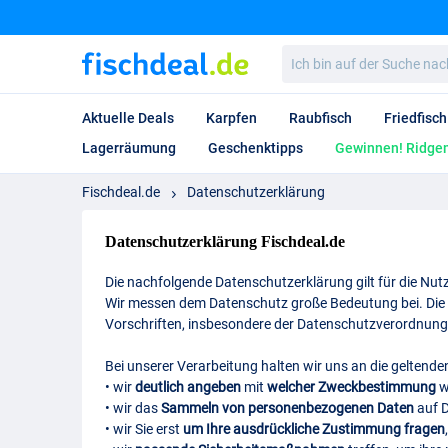
Ich
bin
auf
der
Aktuelle Deals
Karpfen
Raubfisch
Friedfisch
Suche
nach…
Lagerräumung
Geschenktipps
Gewinnen! Ridgem
Fischdeal.de
Datenschutzerklärung
Datenschutzerklärung Fischdeal.de
Die nachfolgende Datenschutzerklärung gilt für die N
Wir messen dem Datenschutz große Bedeutung bei. Die 
Vorschriften, insbesondere der Datenschutzverordnung
Bei unserer Verarbeitung halten wir uns an die geltend
• wir
deutlich angeben
mit
welcher Zweckbestimmung
w
• wir das
Sammeln von personenbezogenen Daten
auf 
• wir Sie erst
um Ihre ausdrückliche Zustimmung fragen