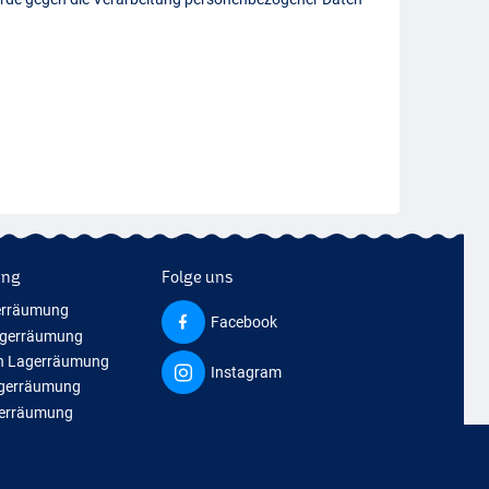
ung
Folge uns
erräumung
Facebook
agerräumung
n Lagerräumung
Instagram
agerräumung
gerräumung