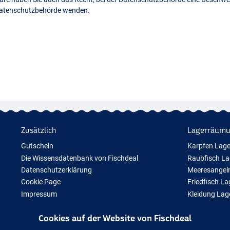
 Datenschutzbehörde wenden.
Zusätzlich
Lagerräum
Gutschein
Karpfen Lag
Die Wissensdatenbank von Fischdeal
Raubfisch L
Datenschutzerklärung
Meeresangel
Cookie Page
Friedfisch L
Impressum
Kleidung La
Geschenktipps
Cookies auf der Website von Fischdeal
Neue Angelausrüstung
Vorübergehend ausverkauftes Angelzubehör