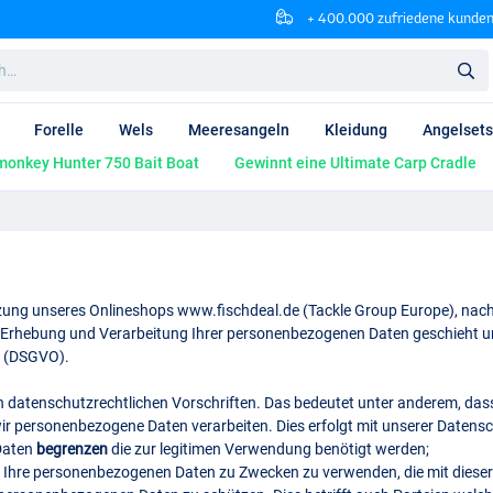
+ 400.000 zufriedene kunde
Forelle
Wels
Meeresangeln
Kleidung
Angelsets
onkey Hunter 750 Bait Boat
Gewinnt eine Ultimate Carp Cradle
utzung unseres Onlineshops www.fischdeal.de (Tackle Group Europe), nac
Erhebung und Verarbeitung Ihrer personenbezogenen Daten geschieht u
 (
DSGVO
).
en datenschutzrechtlichen Vorschriften. Das bedeutet unter anderem, das
ir personenbezogene Daten verarbeiten. Dies erfolgt mit unserer Datens
Daten
begrenzen
die zur legitimen Verwendung benötigt werden;
, Ihre personenbezogenen Daten zu Zwecken zu verwenden, die mit dies