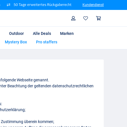
n
50 Tage erweitertes Rückgaberecht
Kundendienst
Suche
Profil
Warenk
Outdoor
Alle Deals
Marken
Mystery Box
Pro staffers
hfolgende Webseite genannt.
nter Beachtung der geltenden datenschutzrechtlichen
s:
chutzerklärung;
er Zustimmung überein kommen;