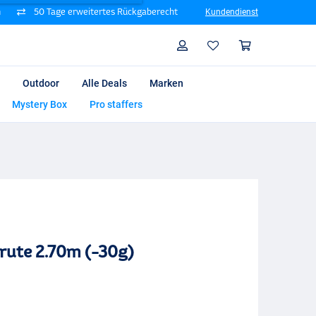
n
50 Tage erweitertes Rückgaberecht
Kundendienst
Suche
Profil
Warenk
Outdoor
Alle Deals
Marken
Mystery Box
Pro staffers
rute 2.70m (-30g)