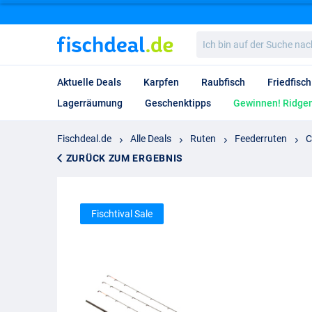
Ich
bin
auf
der
Aktuelle Deals
Karpfen
Raubfisch
Friedfisch
Suche
nach…
Lagerräumung
Geschenktipps
Gewinnen! Ridgem
Fischdeal.de
Alle Deals
Ruten
Feederruten
C
ZURÜCK ZUM ERGEBNIS
Fischtival Sale