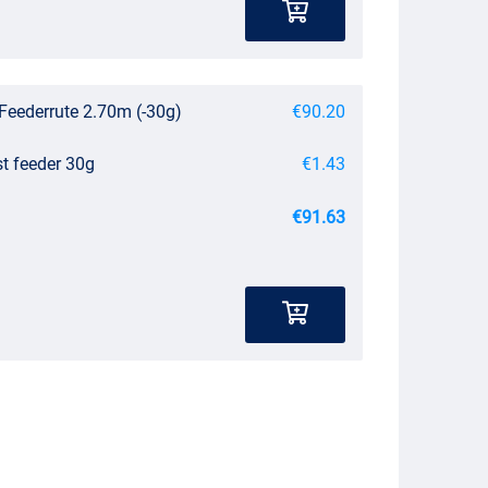
Feederrute 2.70m (-30g)
€90.20
st feeder 30g
€1.43
€91.63