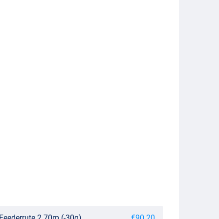
Feederrute 2.70m (-30g)
€90.20