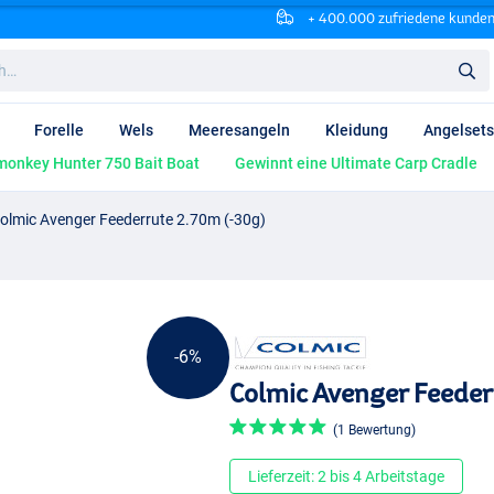
+ 400.000 zufriedene kunde
Forelle
Wels
Meeresangeln
Kleidung
Angelsets
onkey Hunter 750 Bait Boat
Gewinnt eine Ultimate Carp Cradle
olmic Avenger Feederrute 2.70m (-30g)
-6%
Colmic Avenger Feeder
(1 Bewertung)
Lieferzeit: 2 bis 4 Arbeitstage