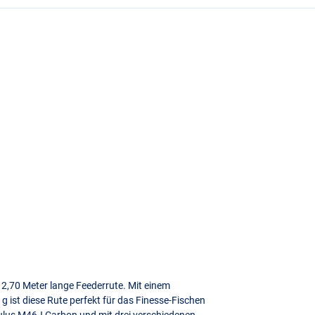
e 2,70 Meter lange Feederrute. Mit einem
 ist diese Rute perfekt für das Finesse-Fischen
ulus M46J Carbon und mit drei verschiedenen