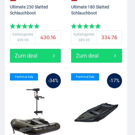
Ultimate 230 Slatted
Ultimate 180 Slatted
Schlauchboot
Schlauchboot
Katalogpreis
Katalogpreis
430.16
334.76
699.95
389.95
Zum deal
Zum deal
Fischtival Sale
Fischtival Sale
-34%
-17%