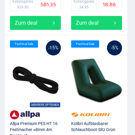
Katalogpreis
Katalogpreis
581.35
18.86
939.90
34.95
Zum deal
Zum deal
Fischtival Sale
Fischtival Sale
-15%
-5%
MEHRERE OPTIONEN
Allpa Premium PES HT 16
Kolibri Aufblasbarer
Festmacher ⌀8mm 4m
Schlauchboot-Sitz Grün