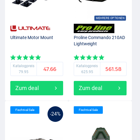
MEHRERE OPTIONEN
Ultimate Motor Mount
Proline Commando 210AD
Lightweight
Katalogpreis
Katalogpreis
47.66
561.58
79.95
625.95
Zum deal
Zum deal
Fischtival Sale
Fischtival Sale
-24%