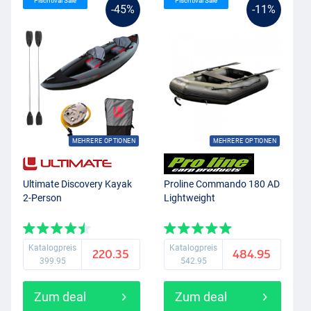
Fischtival Sale
Fischtival Sale
-45%
-11%
MEHRERE OPTIONEN
MEHRERE OPTIONEN
Ultimate Discovery Kayak
Proline Commando 180 AD
2-Person
Lightweight
Katalogpreis
Katalogpreis
220.35
484.95
399.95
542.95
Zum deal
Zum deal