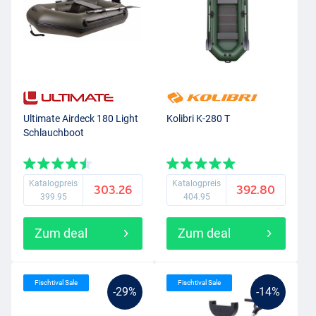
Ultimate Airdeck 180 Light
Kolibri K-280 T
Schlauchboot
Katalogpreis
Katalogpreis
303.26
392.80
399.95
404.95
Zum deal
Zum deal
Fischtival Sale
Fischtival Sale
-29%
-14%