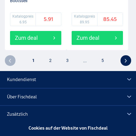
Bootsseil
Katalogpreis
Katalogpreis
5.91
85.45
6.95
89.95
Zum deal
Zum deal
1
2
3
...
5
Kundendienst
Über Fischdeal
Zusätzlich
Cookies auf der Website von Fischdeal
Lagerräumung