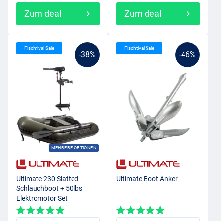
Zum deal
Zum deal
Fischtival Sale
Fischtival Sale
-38%
-46%
MEHRERE OPTIONEN
Ultimate 230 Slatted
Ultimate Boot Anker
Schlauchboot + 50lbs
Elektromotor Set