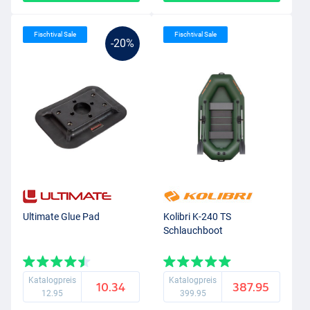
Fischtival Sale
Fischtival Sale
-20%
Ultimate Glue Pad
Kolibri K-240 TS
Schlauchboot
Katalogpreis
Katalogpreis
10.34
387.95
12.95
399.95