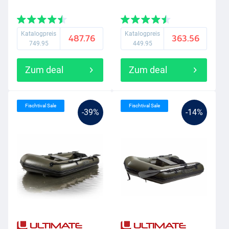
Katalogpreis
Katalogpreis
487.76
363.56
749.95
449.95
Zum deal
Zum deal
Fischtival Sale
Fischtival Sale
-39%
-14%