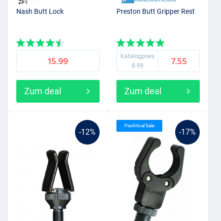
Nash Butt Lock
Preston Butt Gripper Rest
Katalogpreis
15.99
7.55
8.99
Zum deal
Zum deal
Fischtival Sale
-12%
-17%