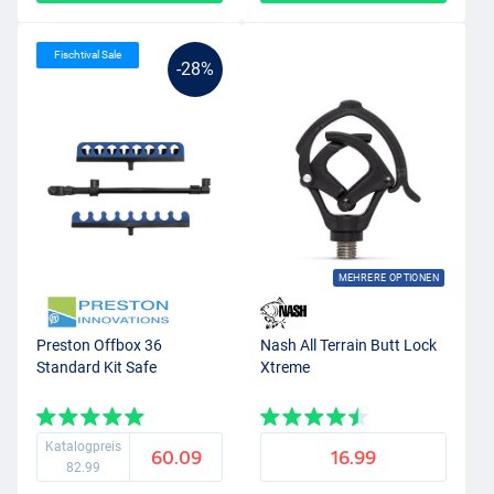
Fischtival Sale
-28%
MEHRERE OPTIONEN
Preston Offbox 36
Nash All Terrain Butt Lock
Standard Kit Safe
Xtreme
Katalogpreis
60.09
16.99
82.99