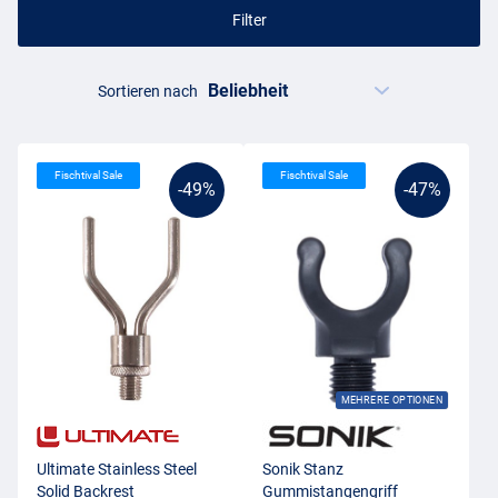
Filter
Sortieren nach
Fischtival Sale
Fischtival Sale
-49%
-47%
MEHRERE OPTIONEN
Ultimate Stainless Steel
Sonik Stanz
Solid Backrest
Gummistangengriff