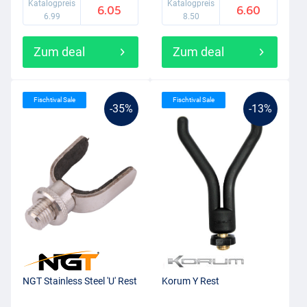
Katalogpreis
Katalogpreis
6.05
6.60
6.99
8.50
Zum deal
Zum deal
Fischtival Sale
Fischtival Sale
-35%
-13%
NGT Stainless Steel 'U' Rest
Korum Y Rest