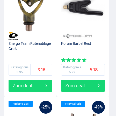
Energo Team Rutenablage
Korum Barbel Rest
Groß
Katalogpreis
Katalogpreis
3.16
5.18
3.95
5.99
Zum deal
Zum deal
Fischtival Sale
Fischtival Sale
-25%
-49%