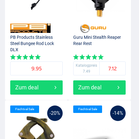
PB Products Stainless
Guru Mini Stealth Reaper
Steel Bungee Rod Lock
Rear Rest
DLX
Katalogpreis
9.95
7.12
7.49
Zum deal
Zum deal
Fischtival Sale
Fischtival Sale
-20%
-14%