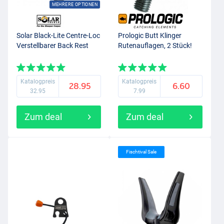
MEHRERE OPTIONEN
Solar Black-Lite Centre-Loc
Prologic Butt Klinger
Verstellbarer Back Rest
Rutenauflagen, 2 Stück!
Katalogpreis
Katalogpreis
28.95
6.60
32.95
7.99
Zum deal
Zum deal
Fischtival Sale