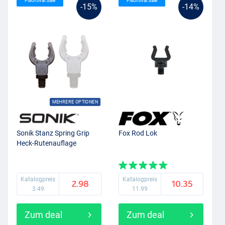
Fischtival Sale
Fischtival Sale
-15%
-14%
MEHRERE OPTIONEN
Sonik Stanz Spring Grip
Fox Rod Lok
Heck-Rutenauflage
Katalogpreis
Katalogpreis
2.98
10.35
3.49
11.99
Zum deal
Zum deal