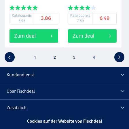
Katalogpreis
Katalogpreis
3.86
6.49
5.95
7.50
Zum deal
Zum deal
1
2
3
4
Kundendienst
Über Fischdeal
Zusätzlich
Cookies auf der Website von Fischdeal
Lagerräumung