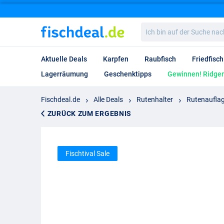
Ich
bin
auf
der
Aktuelle Deals
Karpfen
Raubfisch
Friedfisch
Suche
nach…
Lagerräumung
Geschenktipps
Gewinnen! Ridgem
Fischdeal.de
Alle Deals
Rutenhalter
Rutenaufla
ZURÜCK ZUM ERGEBNIS
Fischtival Sale