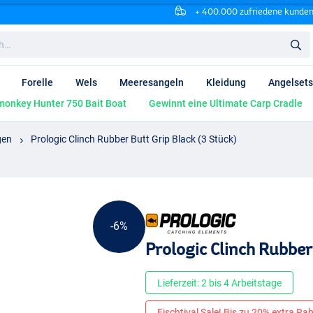
+ 400.000 zufriedene kunde
Forelle
Wels
Meeresangeln
Kleidung
Angelsets
onkey Hunter 750 Bait Boat
Gewinnt eine Ultimate Carp Cradle
gen
Prologic Clinch Rubber Butt Grip Black (3 Stück)
-6%
Prologic Clinch Rubber
Lieferzeit: 2 bis 4 Arbeitstage
Fischtival Sale! Bis zu 20% extra Raba