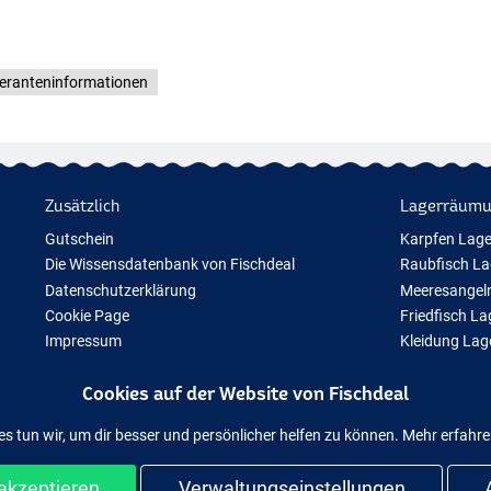
feranteninformationen
Zusätzlich
Lagerräum
Gutschein
Karpfen Lag
Die Wissensdatenbank von Fischdeal
Raubfisch L
Datenschutzerklärung
Meeresangel
Cookie Page
Friedfisch L
Impressum
Kleidung La
Geschenktipps
Cookies auf der Website von Fischdeal
Neue Angelausrüstung
Vorübergehend ausverkauftes Angelzubehör
es tun wir, um dir besser und persönlicher helfen zu können. Mehr erfahr
akzeptieren
Verwaltungseinstellungen