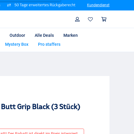
n
50 Tage erweitertes Rückgaberecht
Kundendienst
Suche
Profil
Warenk
Outdoor
Alle Deals
Marken
Mystery Box
Pro staffers
 Butt Grip Black (3 Stück)
tt! Der Rabatt ist direkt im Preis integriert.