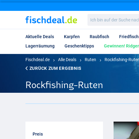
Ich
bin
auf
der
Aktuelle Deals
Karpfen
Raubfisch
Friedfisch
Suche
nach…
Lagerräumung
Geschenktipps
Gewinnen! Ridgem
Fischdeal.de
Alle Deals
Ruten
Rockfishing-Rute
ZURÜCK ZUM ERGEBNIS
Rockfishing-Ruten
Preis