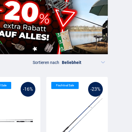
Sortieren nach
l Sale
Fischtival Sale
-16%
-23%