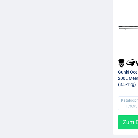
Gunki Ocea
200L Meer
(3.5-12g)
Katalogpr
179.95
Zum D