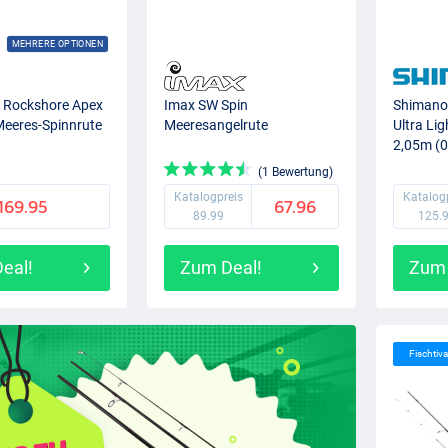
MEHRERE OPTIONEN
 Rockshore Apex
Imax SW Spin
Shimano
Meeres-Spinnrute
Meeresangelrute
Ultra Li
2,05m (0
(1 Bewertung)
Katalogpreis
Katalog
169.95
67.96
89.99
125.
eal!
Zum Deal!
Zum 
Fischtiva