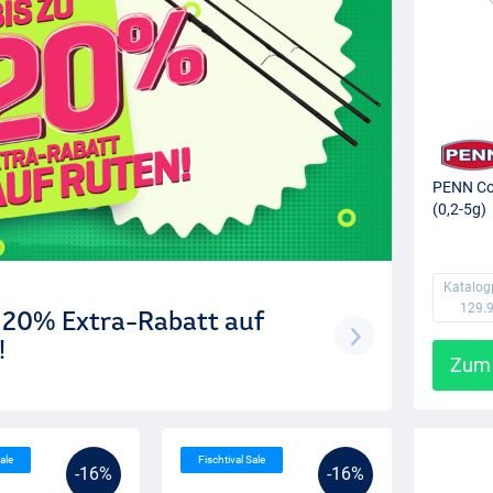
PENN Con
(0,2-5g)
Katalog
129.
u 20% Extra-Rabatt auf
!
Zum 
ale
Fischtival Sale
-16%
-16%