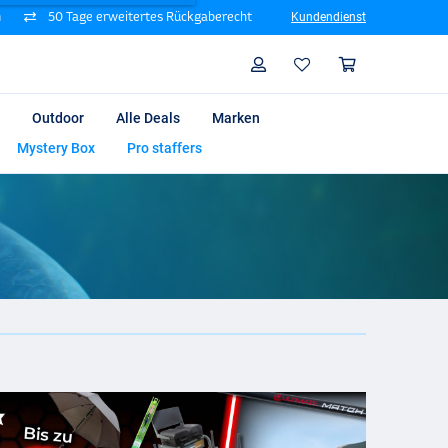
n
50 Tage erweitertes Rückgaberecht
Kundendienst
Suche
Profil
Warenk
Outdoor
Alle Deals
Marken
Mystery Box
Pro staffers