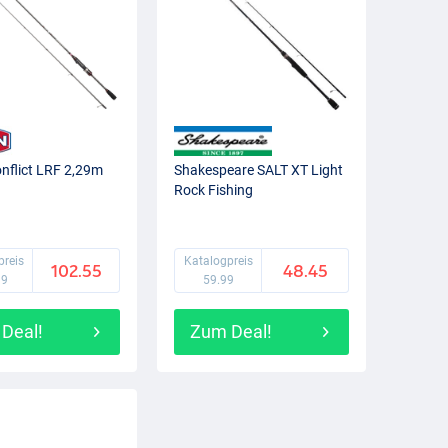
flict LRF 2,29m
Shakespeare SALT XT Light
Rock Fishing
preis
Katalogpreis
102.55
48.45
99
59.99
Deal!
Zum Deal!