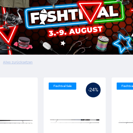
Alles zurücksetzen
Fischtival Sale
Fischtiva
-24%