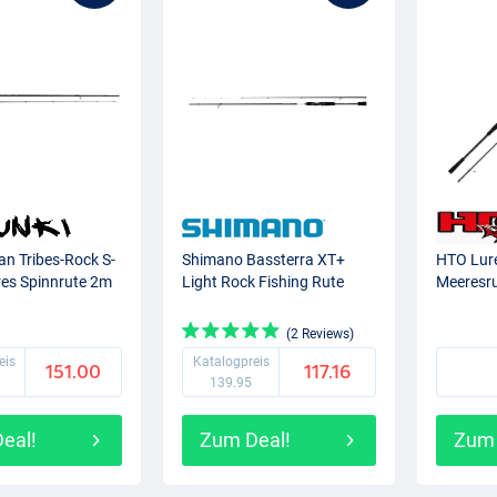
n Tribes-Rock S-
Shimano Bassterra XT+
HTO Lur
es Spinnrute 2m
Light Rock Fishing Rute
Meeresr
(2 Reviews)
eis
Katalogpreis
151.00
117.16
139.95
eal!
Zum Deal!
Zum 