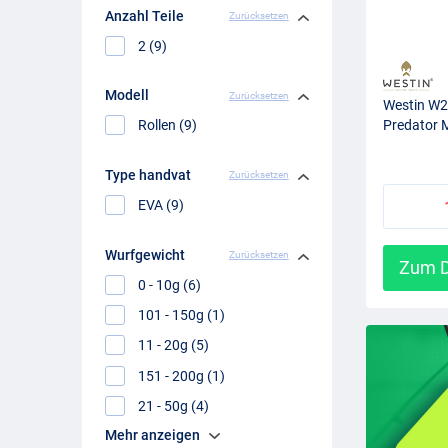
Anzahl Teile
Zurücksetzen
2 (9)
Modell
Zurücksetzen
Westin W2
Predator 
Rollen (9)
Type handvat
Zurücksetzen
EVA (9)
Wurfgewicht
Zurücksetzen
Zum D
0 - 10g (6)
101 - 150g (1)
11 - 20g (5)
151 - 200g (1)
21 - 50g (4)
Mehr anzeigen