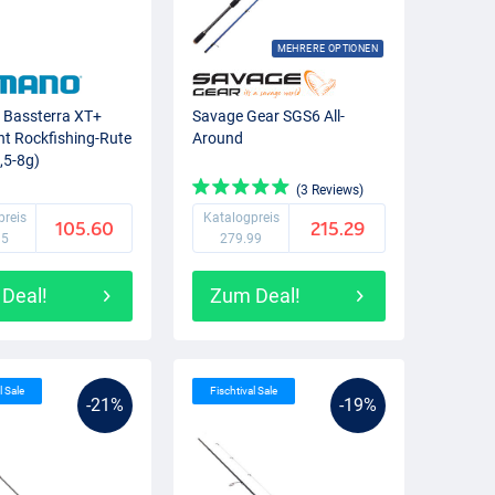
MEHRERE OPTIONEN
 Bassterra XT+
Savage Gear SGS6 All-
ght Rockfishing-Rute
Around
,5-8g)
(3 Reviews)
preis
Katalogpreis
105.60
215.29
95
279.99
Deal!
Zum Deal!
l Sale
Fischtival Sale
-21%
-19%