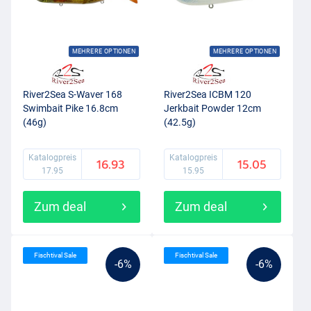
MEHRERE OPTIONEN
MEHRERE OPTIONEN
River2Sea S-Waver 168
River2Sea ICBM 120
Swimbait Pike 16.8cm
Jerkbait Powder 12cm
(46g)
(42.5g)
Katalogpreis
Katalogpreis
16.93
15.05
17.95
15.95
Zum deal
Zum deal
Fischtival Sale
Fischtival Sale
-6%
-6%