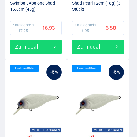
Swimbait Abalone Shad
Shad Pearl 12cm (18g) (3
16.8cm (46g)
Stück)
Katalogpreis
Katalogpreis
16.93
6.58
17.95
6.95
Zum deal
Zum deal
Fischtival Sale
Fischtival Sale
-6%
-6%
MEHRERE OPTIONEN
MEHRERE OPTIONEN