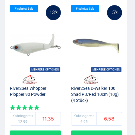
Fischtival Sale
Fischtival Sale
-13%
-5%
MEHRERE OPTIONEN
MEHRERE OPTIONEN
River2Sea Whopper
River2Sea D-Walker 100
Plopper 90 Powder
Shad PB/Red 10cm (10g)
(4 Stück)
Katalogpreis
Katalogpreis
11.35
6.58
12.99
6.95