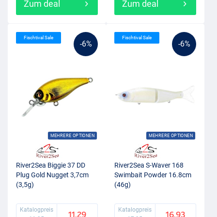
Zum deal
Zum deal
Fischtival Sale
Fischtival Sale
-6%
-6%
MEHRERE OPTIONEN
MEHRERE OPTIONEN
River2Sea Biggie 37 DD
River2Sea S-Waver 168
Plug Gold Nugget 3,7cm
Swimbait Powder 16.8cm
(3,5g)
(46g)
Katalogpreis
Katalogpreis
11.29
16.93