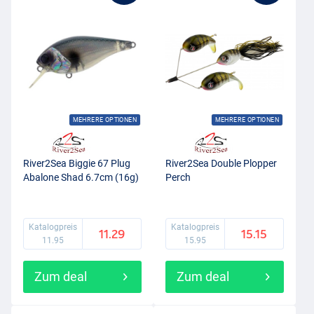
MEHRERE OPTIONEN
MEHRERE OPTIONEN
River2Sea Biggie 67 Plug
River2Sea Double Plopper
Abalone Shad 6.7cm (16g)
Perch
Katalogpreis
Katalogpreis
11.29
15.15
11.95
15.95
Zum deal
Zum deal