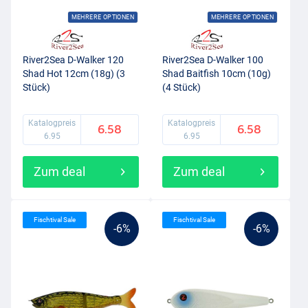
MEHRERE OPTIONEN
MEHRERE OPTIONEN
River2Sea D-Walker 120
River2Sea D-Walker 100
Shad Hot 12cm (18g) (3
Shad Baitfish 10cm (10g)
Stück)
(4 Stück)
Katalogpreis
Katalogpreis
6.58
6.58
6.95
6.95
Zum deal
Zum deal
Fischtival Sale
Fischtival Sale
-6%
-6%