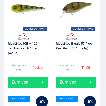
MEHRERE OPTIONEN
MEHRERE OPTIONEN
River2Sea ICBM 120
River2Sea Biggie 57 Plug
Jerkbait Perch 12cm
Real Perch 5.7cm (9g)
(42.5g)
Katalogpreis
Katalogpreis
15.05
11.29
15.95
11.95
Zum deal
Zum deal
Fischtival Sale
Fischtival Sale
-6%
-5%