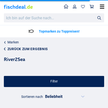
Home
Profil
War
Ich
bin
auf
der
Lieferzeit: 2 bis 4 Arbeitstage
Suche
nach…
Marken
ZURÜCK ZUM ERGEBNIS
River2Sea
Filter
Sortieren nach