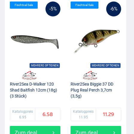
Fischtival Sale
Fischtival Sale
-5%
-6%
MEHRERE OPTIONEN
MEHRERE OPTIONEN
River2Sea D-Walker 120
River2Sea Biggie 37 DD
Shad Baitfish 12cm (18g)
Plug Real Perch 3,7cm
(3 Stück)
(3,5g)
Katalogpreis
Katalogpreis
6.58
11.29
6.95
11.95
Zum deal
Zum deal