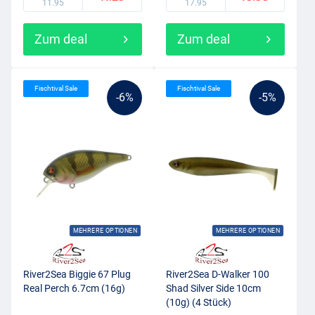
11.95
17.95
Zum deal
Zum deal
Fischtival Sale
Fischtival Sale
-6%
-5%
MEHRERE OPTIONEN
MEHRERE OPTIONEN
River2Sea Biggie 67 Plug
River2Sea D-Walker 100
Real Perch 6.7cm (16g)
Shad Silver Side 10cm
(10g) (4 Stück)