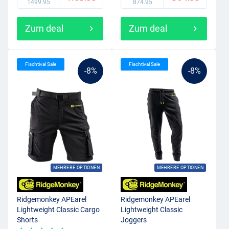
1499.95
874.95
Zum deal
Zum deal
Fischtival Sale
Fischtival Sale
-8%
-8%
MEHRERE OPTIONEN
MEHRERE OPTIONEN
Ridgemonkey APEarel
Ridgemonkey APEarel
Lightweight Classic Cargo
Lightweight Classic
Shorts
Joggers