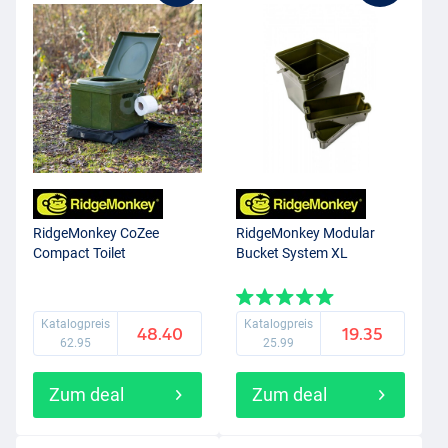
RidgeMonkey CoZee
RidgeMonkey Modular
Compact Toilet
Bucket System XL
Katalogpreis
Katalogpreis
48.40
19.35
62.95
25.99
Zum deal
Zum deal