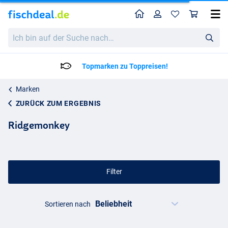
Home
Profil
War
Ich
bin
auf
der
Lieferzeit: 2 bis 4 Arbeitstage
Suche
nach…
Marken
ZURÜCK ZUM ERGEBNIS
Ridgemonkey
Filter
Sortieren nach