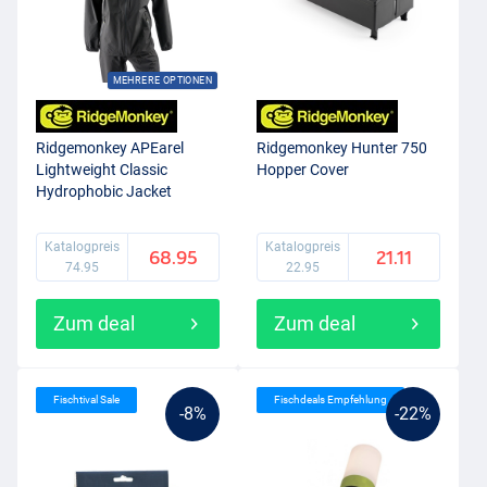
MEHRERE OPTIONEN
Ridgemonkey APEarel
Ridgemonkey Hunter 750
Lightweight Classic
Hopper Cover
Hydrophobic Jacket
Katalogpreis
Katalogpreis
68.95
21.11
74.95
22.95
Zum deal
Zum deal
Fischtival Sale
Fischdeals Empfehlung
-8%
-22%