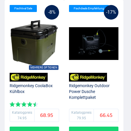
Fischtival Sale
Fischdeals Empfehlung
-8%
-17%
MEHRERE OPTIONEN
Ridgemonkey CoolaBox
Ridgemonkey Outdoor
Kühlbox
Power Dusche
Komplettpaket
Katalogpreis
Katalogpreis
68.95
66.45
74.95
79.95