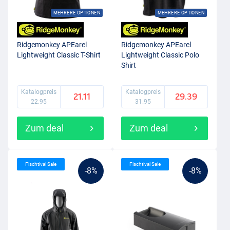
MEHRERE OPTIONEN
MEHRERE OPTIONEN
Ridgemonkey APEarel
Ridgemonkey APEarel
Lightweight Classic T-Shirt
Lightweight Classic Polo
Shirt
Katalogpreis
Katalogpreis
21.11
29.39
22.95
31.95
Zum deal
Zum deal
Fischtival Sale
Fischtival Sale
-8%
-8%