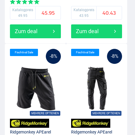
Katalogpreis
Katalogpreis
45.95
40.43
49.95
43.95
Zum deal
Zum deal
Fischtival Sale
Fischtival Sale
-8%
-8%
MEHRERE OPTIONEN
MEHRERE OPTIONEN
Ridgemonkey APEarel
Ridgemonkey APEarel