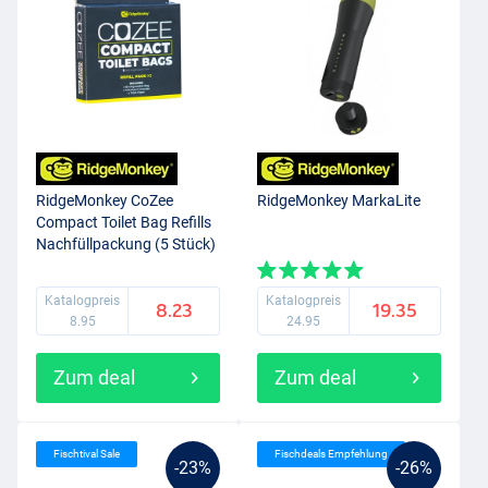
RidgeMonkey CoZee
RidgeMonkey MarkaLite
Compact Toilet Bag Refills
Nachfüllpackung (5 Stück)
Katalogpreis
Katalogpreis
8.23
19.35
8.95
24.95
Zum deal
Zum deal
Fischtival Sale
Fischdeals Empfehlung
-23%
-26%