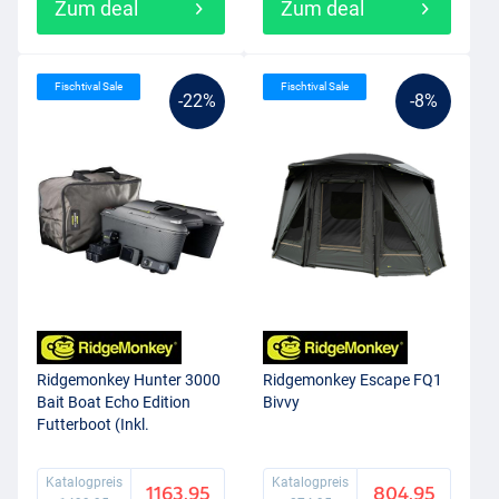
Zum deal
Zum deal
Fischtival Sale
Fischtival Sale
-22%
-8%
Ridgemonkey Hunter 3000
Ridgemonkey Escape FQ1
Bait Boat Echo Edition
Bivvy
Futterboot (Inkl.
Fishfinder)
Katalogpreis
Katalogpreis
1163.95
804.95