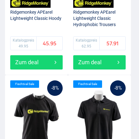
Ridgemonkey APEarel
Ridgemonkey APEarel
Lightweight Classic Hoody
Lightweight Classic
Hydrophobic Trousers
Katalogpreis
Katalogpreis
45.95
57.91
49.95
62.95
Zum deal
Zum deal
Fischtival Sale
Fischtival Sale
-8%
-8%