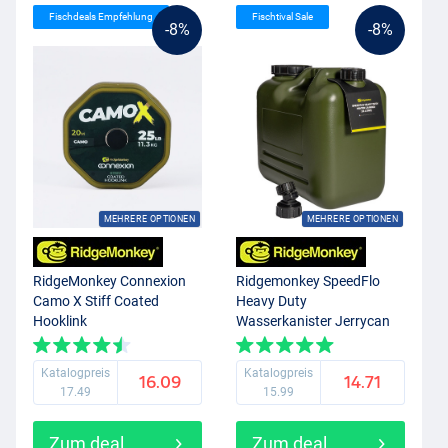
Fischdeals Empfehlung
Fischtival Sale
-8%
-8%
MEHRERE OPTIONEN
MEHRERE OPTIONEN
RidgeMonkey Connexion
Ridgemonkey SpeedFlo
Camo X Stiff Coated
Heavy Duty
Hooklink
Wasserkanister Jerrycan
Katalogpreis
Katalogpreis
16.09
14.71
17.49
15.99
Zum deal
Zum deal