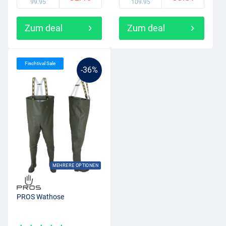
99.95
109.95
Zum deal
Zum deal
Fischtival Sale
-36%
MEHRERE OPTIONEN
PROS Wathose