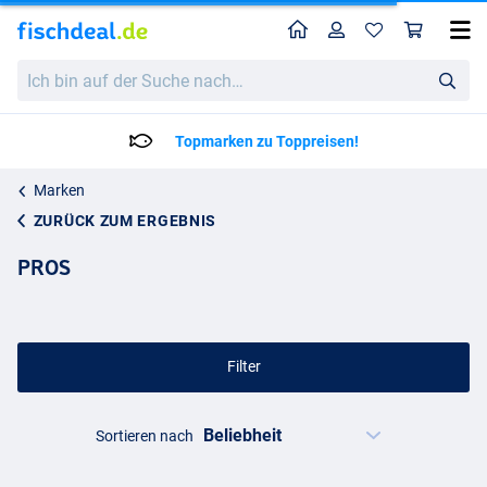
Home
Profil
War
Ich
bin
auf
der
Topmarken zu Toppreisen!
Suche
nach…
Marken
ZURÜCK ZUM ERGEBNIS
PROS
Filter
Sortieren nach