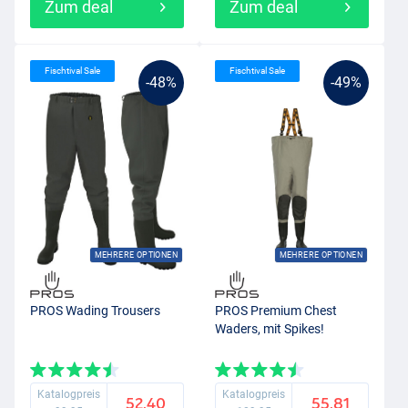
Zum deal
Zum deal
Fischtival Sale
Fischtival Sale
-48%
-49%
MEHRERE OPTIONEN
MEHRERE OPTIONEN
PROS Wading Trousers
PROS Premium Chest
Waders, mit Spikes!
Katalogpreis
Katalogpreis
52.40
55.81