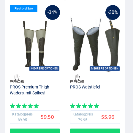
Fischtival Sale
-34%
-30%
MEHRERE OPTIONEN
MEHRERE OPTIONEN
PROS Premium Thigh
PROS Watstiefel
Waders, mit Spikes!
Katalogpreis
Katalogpreis
59.50
55.96
89.95
79.95