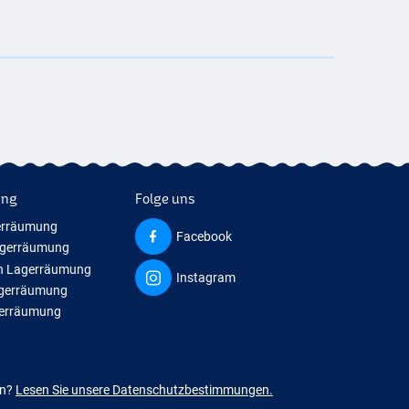
ung
Folge uns
erräumung
Facebook
agerräumung
n Lagerräumung
Instagram
agerräumung
gerräumung
en?
Lesen Sie unsere Datenschutzbestimmungen.