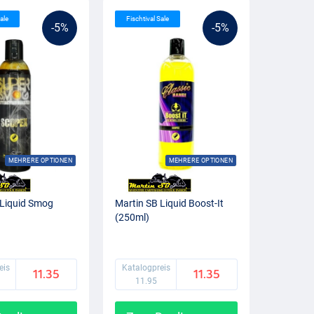
ale
Fischtival Sale
-5%
-5%
MEHRERE OPTIONEN
MEHRERE OPTIONEN
 Liquid Smog
Martin SB Liquid Boost-It
(250ml)
eis
Katalogpreis
11.35
11.35
11.95