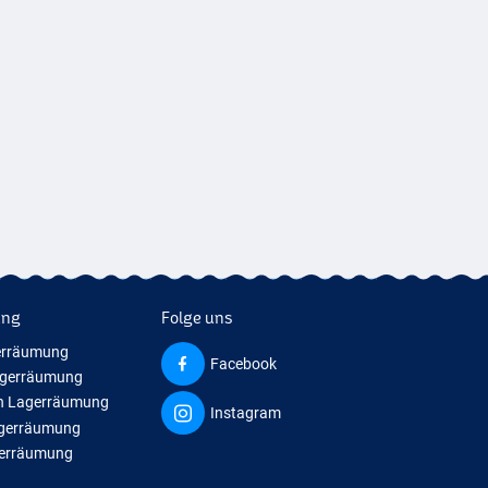
ung
Folge uns
erräumung
Facebook
agerräumung
n Lagerräumung
Instagram
agerräumung
gerräumung