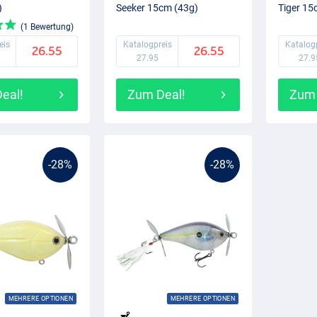
)
Seeker 15cm (43g)
Tiger 15
(1 Bewertung)
eis
Katalogpreis
Katalog
26.55
26.55
27.95
27.9
eal!
Zum Deal!
Zum 
-28%
-28%
MEHRERE OPTIONEN
MEHRERE OPTIONEN