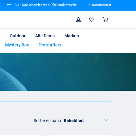
n
50 Tage erweitertes Rückgaberecht
Kundendienst
Suche
Profil
Warenk
Outdoor
Alle Deals
Marken
Mystery Box
Pro staffers
Sortieren nach