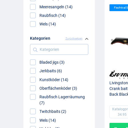
Meeresangeln (14)
Fischtival S
Raubfisch (14)
Wels (14)
Kategorien
Zurücksetzen
Kategorien
Bladed jigs (3)
Jerkbaits (6)
Kunstköder (14)
Livingston
Oberflächenköder (3)
Crank bait
Back Blac
Raubfisch Lagerräumung
(100g)
(7)
Katalogpr
Twitchbaits (2)
34.95
Wels (14)