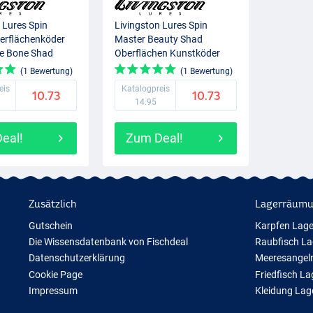
 Lures Spin
Livingston Lures Spin
erflächenköder
Master Beauty Shad
e Bone Shad
Oberflächen Kunstköder
6.6cm (16g)
(1 Bewertung)
(1 Bewertung)
eis
Katalogpreis
10.73
10.73
14.95
eal!
Zum Deal!
Zusätzlich
Lagerräum
Gutschein
Karpfen Lag
Die Wissensdatenbank von Fischdeal
Raubfisch L
Datenschutzerklärung
Meeresangel
Cookie Page
Friedfisch L
Impressum
Kleidung La
Geschenktipps