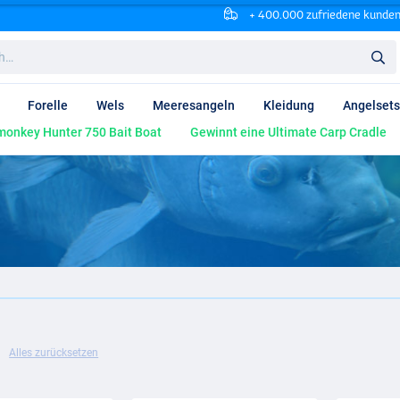
+ 400.000 zufriedene kunde
Forelle
Wels
Meeresangeln
Kleidung
Angelsets
onkey Hunter 750 Bait Boat
Gewinnt eine Ultimate Carp Cradle
Alles zurücksetzen