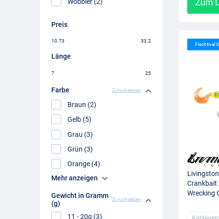
Zum D
Wobbler (2)
Preis
10.73
33.2
Fischtival S
Länge
7
25
Farbe
Zurücksetzen
Braun (2)
Gelb (5)
Grau (3)
Grün (3)
Orange (4)
Livingston
Mehr anzeigen
Crankbait 
Wrecking 
Gewicht in Gramm
Zurücksetzen
(g)
11 - 20g (3)
Katalogpr