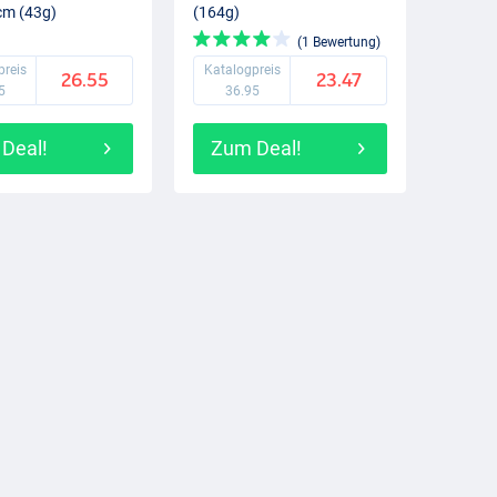
cm (43g)
(164g)
(1 Bewertung)
preis
Katalogpreis
26.55
23.47
5
36.95
Deal!
Zum Deal!