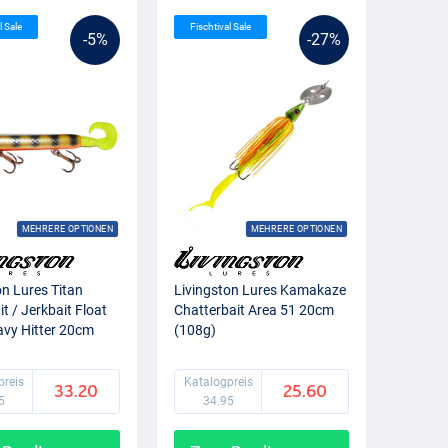
l Sale
Fischtival Sale
-5%
-27%
MEHRERE OPTIONEN
MEHRERE OPTIONEN
on Lures Titan
Livingston Lures Kamakaze
t / Jerkbait Float
Chatterbait Area 51 20cm
vy Hitter 20cm
(108g)
preis
Katalogpreis
33.20
25.60
5
34.95