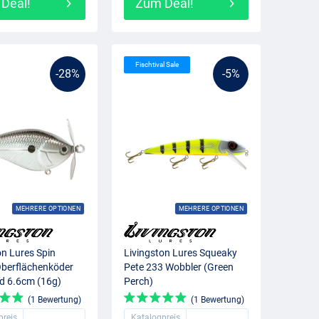
Deal!
Zum Deal!
Fischtival Sale
-28%
-5%
MEHRERE OPTIONEN
MEHRERE OPTIONEN
on Lures Spin
Livingston Lures Squeaky
berflächenköder
Pete 233 Wobbler (Green
d 6.6cm (16g)
Perch)
(1 Bewertung)
(1 Bewertung)
preis
Katalogpreis