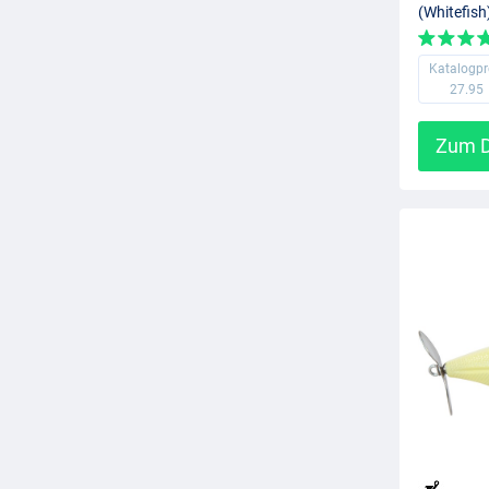
(Whitefish
Katalogpr
27.95
Zum D