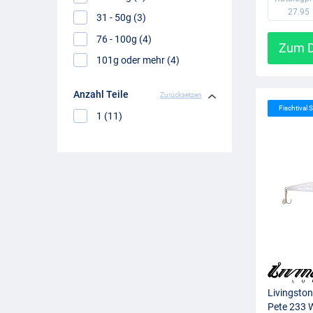
27.95
31 - 50g (3)
76 - 100g (4)
Zum D
101g oder mehr (4)
Anzahl Teile
Zurücksetzen
Fischtival S
1 (11)
Livingsto
Pete 233 