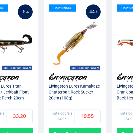
ale
Fischtival Sale
Fischtiva
-5%
-44%
MEHRERE OPTIONEN
MEHRERE OPTIONEN
 Lures Titan
Livingston Lures Kamakaze
Livingst
 / Jerkbait Float
Chatterbait Rock Sucker
Crank bai
k Perch 20cm
20cm (108g)
Back Hea
(100g)
eis
Katalogpreis
Katalog
33.20
19.55
34.95
34.9