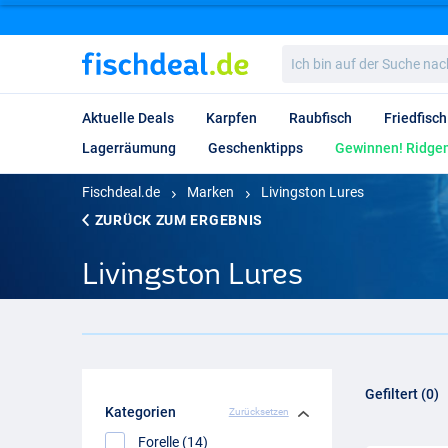
Ich
bin
auf
der
Aktuelle Deals
Karpfen
Raubfisch
Friedfisch
Suche
nach…
Lagerräumung
Geschenktipps
Gewinnen! Ridgem
Fischdeal.de
Marken
Livingston Lures
ZURÜCK ZUM ERGEBNIS
Livingston Lures
Gefiltert (0)
Kategorien
Zurücksetzen
Forelle (14)