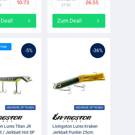
10.73
26.55
5
27.95
Deal!
Zum Deal!
l Sale
-5%
-36%
MEHRERE OPTIONEN
MEHRERE OPTIONEN
on Lures Titan JR
Livingston Lures Kraken
t / Jerkbait Hot SP
Jerkbait Punkin 25cm