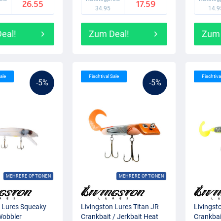
26.55
17.59
34.95
14.9
eal!
Zum Deal!
Zum 
ale
Fischtival Sale
Fischtiva
-5%
-5%
MEHRERE OPTIONEN
MEHRERE OPTIONEN
n Lures Squeaky
Livingston Lures Titan JR
Livingst
Wobbler
Crankbait / Jerkbait Heat
Crankbai