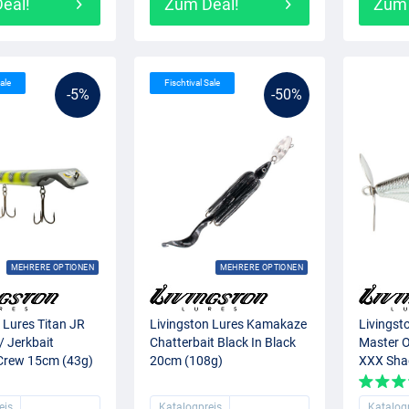
eal!
Zum Deal!
Zum 
ale
Fischtival Sale
-5%
-50%
MEHRERE OPTIONEN
MEHRERE OPTIONEN
 Lures Titan JR
Livingston Lures Kamakaze
Livingst
/ Jerkbait
Chatterbait Black In Black
Master O
Crew 15cm (43g)
20cm (108g)
XXX Sha
eis
Katalogpreis
Katalog