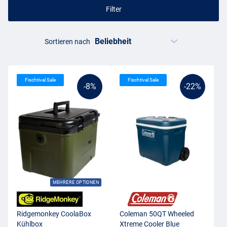
Filter
Sortieren nach
Fischtival Sale
Fischtival Sale
-8%
-22%
MEHRERE OPTIONEN
Ridgemonkey CoolaBox
Coleman 50QT Wheeled
Kühlbox
Xtreme Cooler Blue