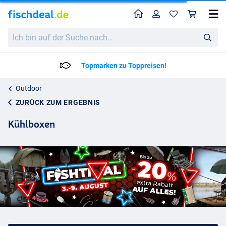
Home
Profil
War
Ich
bin
auf
der
Topmarken zu Toppreisen!
Suche
nach…
Outdoor
ZURÜCK ZUM ERGEBNIS
Kühlboxen