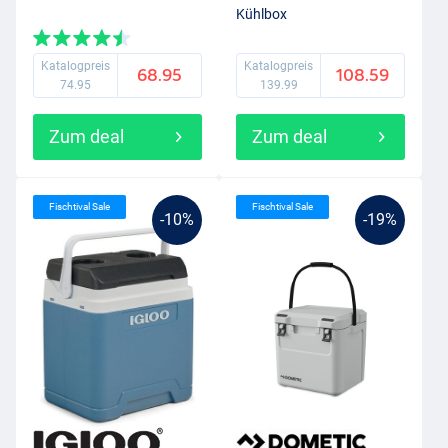
Kühlbox
Katalogpreis
Katalogpreis
68.95
108.59
74.95
139.99
Zum deal
Zum deal
Fischtival Sale
Fischtival Sale
-10%
-19%