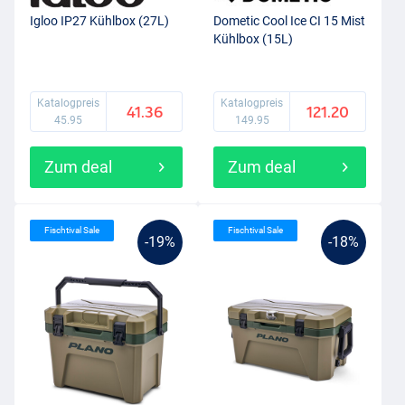
Igloo IP27 Kühlbox (27L)
Dometic Cool Ice CI 15 Mist
Kühlbox (15L)
Katalogpreis
Katalogpreis
41.36
121.20
45.95
149.95
Zum deal
Zum deal
Fischtival Sale
Fischtival Sale
-19%
-18%