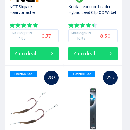
NGT Sixpack
Korda Leadcore Leader-
Haarvorfächer
Hybrid Lead Clip QC Wirbel
Katalogpreis
Katalogpreis
0.77
8.50
4.95
10.95
Zum deal
Zum deal
Fischtival Sale
Fischtival Sale
-28%
-22%