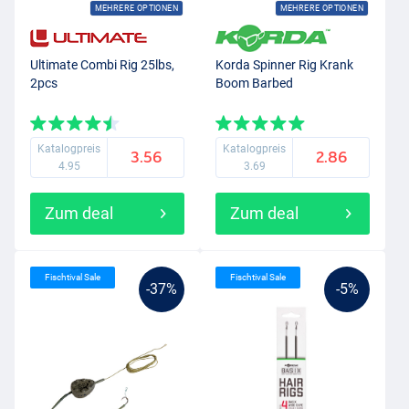
MEHRERE OPTIONEN
MEHRERE OPTIONEN
Ultimate Combi Rig 25lbs,
Korda Spinner Rig Krank
2pcs
Boom Barbed
Katalogpreis
Katalogpreis
3.56
2.86
4.95
3.69
Zum deal
Zum deal
Fischtival Sale
Fischtival Sale
-37%
-5%