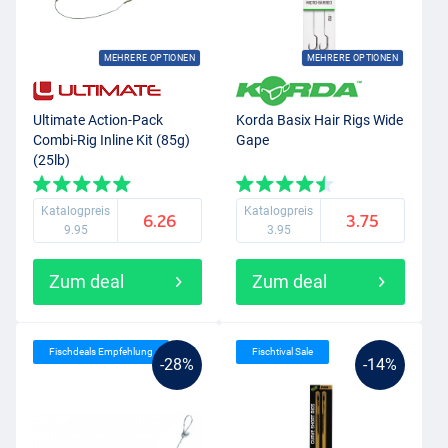
MEHRERE OPTIONEN
MEHRERE OPTIONEN
Ultimate Action-Pack
Korda Basix Hair Rigs Wide
Combi-Rig Inline Kit (85g)
Gape
(25lb)
Katalogpreis
Katalogpreis
6.26
3.75
9.95
3.95
Zum deal
Zum deal
Fischdeals Empfehlung
Fischtival Sale
-28%
-14%