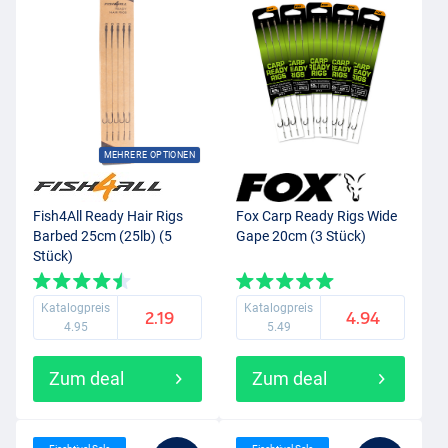
MEHRERE OPTIONEN
Fish4All Ready Hair Rigs
Fox Carp Ready Rigs Wide
Barbed 25cm (25lb) (5
Gape 20cm (3 Stück)
Stück)
Katalogpreis
Katalogpreis
2.19
4.94
4.95
5.49
Zum deal
Zum deal