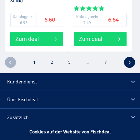
Stück)
Katalogpreis
Katalogpreis
6.60
6.64
6.95
7.49
Zum deal
Zum deal
1
2
3
...
7
Kundendienst
Über Fischdeal
Zusätzlich
Cookies auf der Website von Fischdeal
Lagerräumung