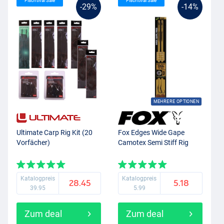
Fischtival Sale
Fischtival Sale
-29%
-14%
MEHRERE OPTIONEN
Ultimate Carp Rig Kit (20
Fox Edges Wide Gape
Vorfächer)
Camotex Semi Stiff Rig
Katalogpreis
Katalogpreis
28.45
5.18
39.95
5.99
Zum deal
Zum deal