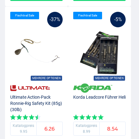
Fischtival Sale
Fischtival Sale
-37%
-5%
MEHRERE OPTIONEN
MEHRERE OPTIONEN
Ultimate Action-Pack
Korda Leadcore Führer Heli
Ronnie-Rig Safety Kit (85g)
(30lb)
Katalogpreis
Katalogpreis
6.26
8.54
9.95
8.99