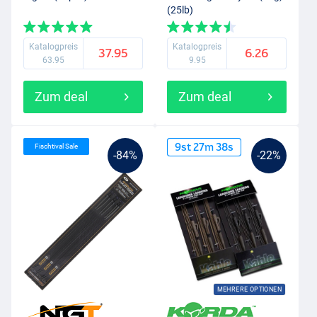
(25lb)
Katalogpreis
Katalogpreis
37.95
6.26
63.95
9.95
Zum deal
Zum deal
9
st
27
m
37
s
Fischtival Sale
-84%
-22%
MEHRERE OPTIONEN