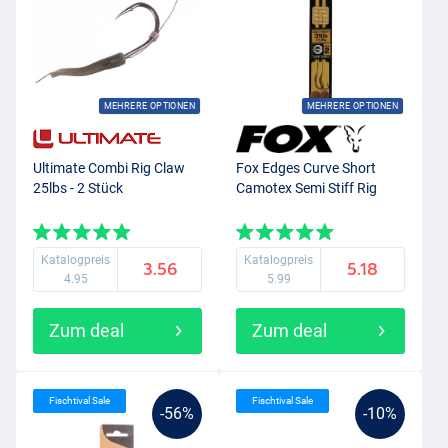
MEHRERE OPTIONEN
MEHRERE OPTIONEN
Ultimate Combi Rig Claw
Fox Edges Curve Short
25lbs - 2 Stück
Camotex Semi Stiff Rig
Katalogpreis
Katalogpreis
3.56
5.18
4.95
5.99
Zum deal
Zum deal
Fischtival Sale
Fischtival Sale
-56%
-10%