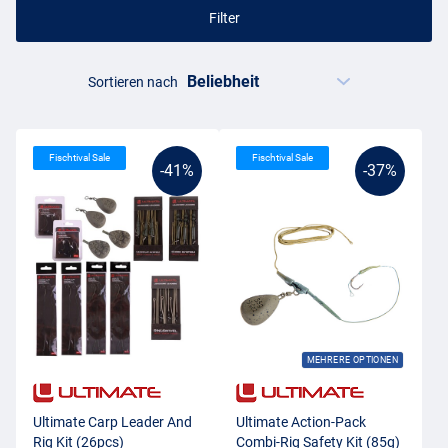
Filter
Sortieren nach
Fischtival Sale
Fischtival Sale
-41%
-37%
MEHRERE OPTIONEN
Ultimate Carp Leader And
Ultimate Action-Pack
Rig Kit (26pcs)
Combi-Rig Safety Kit (85g)