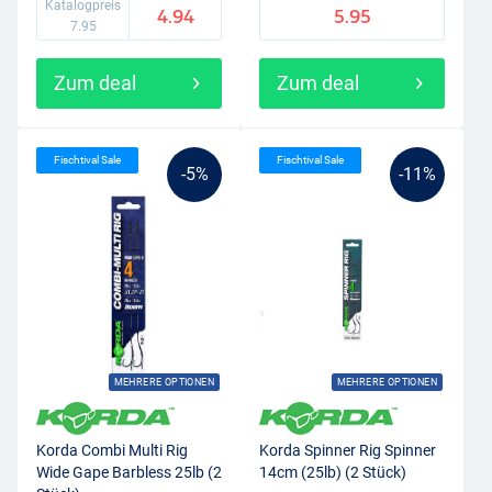
Katalogpreis
4.94
5.95
7.95
Zum deal
Zum deal
Fischtival Sale
Fischtival Sale
-5%
-11%
MEHRERE OPTIONEN
MEHRERE OPTIONEN
Korda Combi Multi Rig
Korda Spinner Rig Spinner
Wide Gape Barbless 25lb (2
14cm (25lb) (2 Stück)