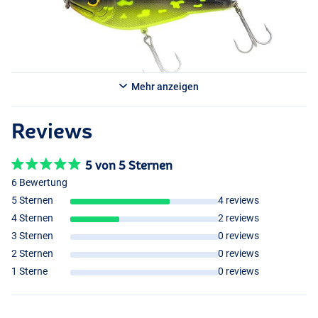
Mehr anzeigen
Red/Black
Reviews
5 von 5 Sternen
6 Bewertung
5 Sternen
4 reviews
4 Sternen
2 reviews
Perch
3 Sternen
0 reviews
2 Sternen
0 reviews
1 Sterne
0 reviews