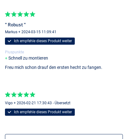
" Robust "
Markus + 2024-03-15 11:09:41
Ich empfehle dieses Produkt weiter
Pluspunkte
Firetiger
Schnell zu montieren
Freu mich schon drauf den ersten hecht zu fangen.
Vigo + 2026-02-21 17:30:43 - Übersetzt
Ich empfehle dieses Produkt weiter
Dark Perch