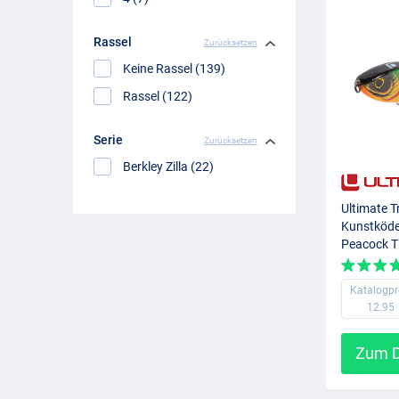
Rassel
Zurücksetzen
Keine Rassel (139)
Rassel (122)
Serie
Zurücksetzen
Berkley Zilla (22)
Ultimate T
Kunstköde
Peacock T
Katalogpr
12.95
Zum D