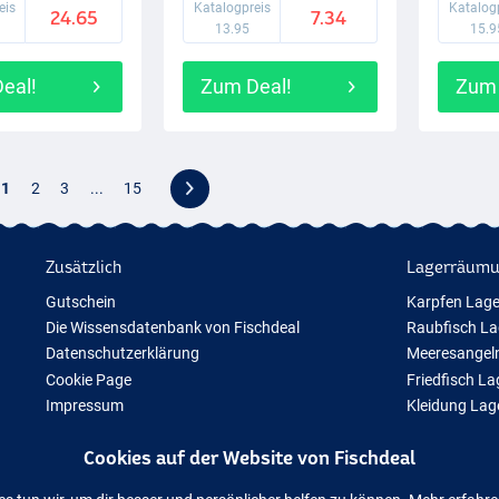
eis
Katalogpreis
Katalog
24.65
7.34
13.95
15.9
eal!
Zum Deal!
Zum 
1
2
3
...
15
Zusätzlich
Lagerräum
Gutschein
Karpfen Lag
Die Wissensdatenbank von Fischdeal
Raubfisch L
Datenschutzerklärung
Meeresangel
Cookie Page
Friedfisch L
Impressum
Kleidung La
Geschenktipps
Cookies auf der Website von Fischdeal
Neue Angelausrüstung
Vorübergehend ausverkauftes Angelzubehör