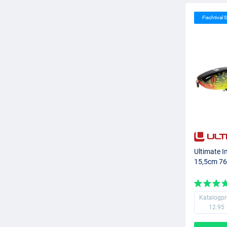
Fischtival S
Ultimate I
15,5cm 76g
Katalogpr
12.95