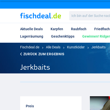
Ich
bin
auf
der
Aktuelle Deals
Karpfen
Raubfisch
Friedfisch
Suche
nach…
Lagerräumung
Geschenktipps
Gewinnen! Ridgem
Fischdeal.de
Alle Deals
Kunstköder
Jerkbaits
ZURÜCK ZUM ERGEBNIS
Jerkbaits
Preis