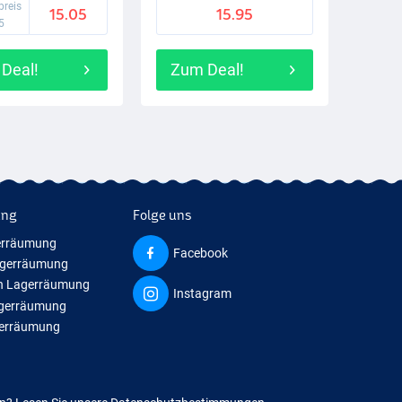
preis
15.05
15.95
5
Deal!
Zum Deal!
ung
Folge uns
erräumung
Facebook
agerräumung
n Lagerräumung
Instagram
agerräumung
gerräumung