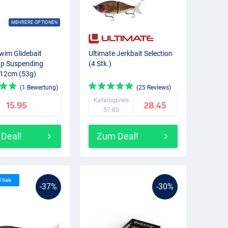
MEHRERE OPTIONEN
wim Glidebait
Ultimate Jerkbait Selection
up Suspending
(4 Stk.)
 12cm (53g)
ands
(1 Bewertung)
(25 Reviews)
Katalogpreis
15.95
28.45
57.80
Deal!
Zum Deal!
l Sale
-37%
-30%