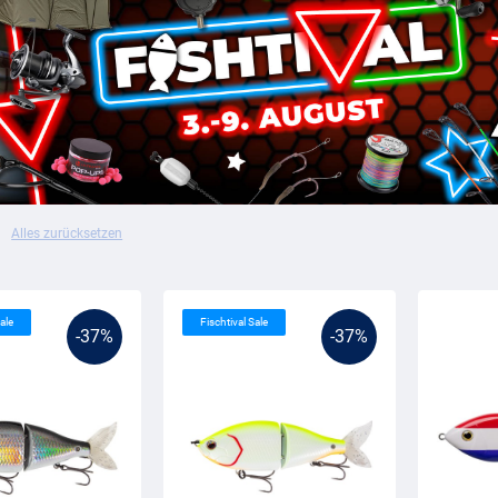
Alles zurücksetzen
ale
Fischtival Sale
-37%
-37%