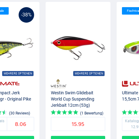
ale
Fischtiva
-38%
MEHRERE OPTIONEN
MEHRERE OPTIONEN
mpact Jerk
Westin Swim Glidebait
Ultimate
r - Original Pike
World Cup Suspending
15,5cm 7
Jerkbait 12cm (53g)
Germany
(30 Reviews)
(1 Bewertung)
eis
Katalog
8.06
15.95
12.9