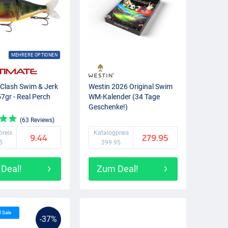
MEHRERE OPTIONEN
 Clash Swim & Jerk
Westin 2026 Original Swim
7gr - Real Perch
WM-Kalender (34 Tage
Geschenke!)
(63 Reviews)
preis
Katalogpreis
9.44
279.95
5
399.95
Deal!
Zum Deal!
l Sale
-37%