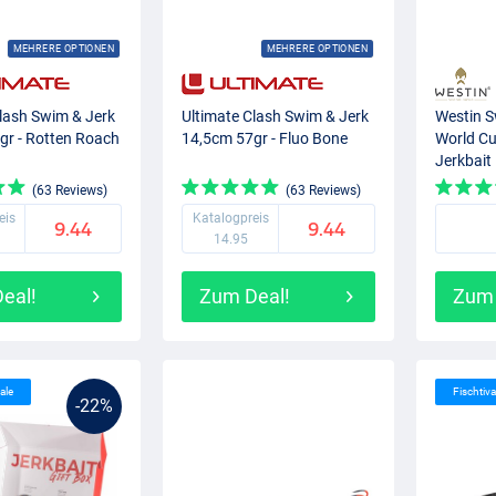
MEHRERE OPTIONEN
MEHRERE OPTIONEN
lash Swim & Jerk
Ultimate Clash Swim & Jerk
Westin S
gr - Rotten Roach
14,5cm 57gr - Fluo Bone
World C
Jerkbait
Netherl
(63 Reviews)
(63 Reviews)
eis
Katalogpreis
9.44
9.44
14.95
eal!
Zum Deal!
Zum 
ale
Fischtiva
-22%