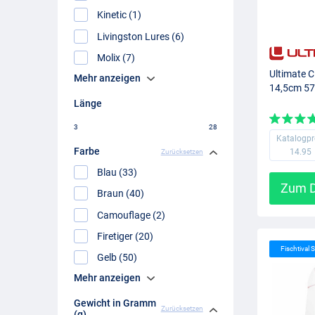
Kinetic (1)
Livingston Lures (6)
Molix (7)
Ultimate C
Mehr anzeigen
14,5cm 57
Länge
3
28
Katalogpr
Farbe
14.95
Zurücksetzen
Blau (33)
Zum D
Braun (40)
Camouflage (2)
Firetiger (20)
Fischtival S
Gelb (50)
Mehr anzeigen
Gewicht in Gramm
Zurücksetzen
(g)