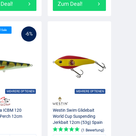
Deal!
Zum Deal!
l Sale
-6%
MEHRERE OPTIONEN
MEHRERE OPTIONEN
ea ICBM 120
Westin Swim Glidebait
 Perch 12cm
World Cup Suspending
Jerkbait 12cm (53g) Spain
(1 Bewertung)