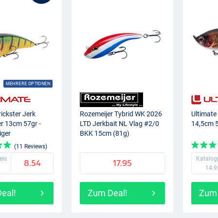
MEHRERE OPTIONEN
rickster Jerk
Rozemeijer Tybrid WK 2026
Ultimate
r 13cm 57gr -
LTD Jerkbait NL Vlag #2/0
14,5cm 5
iger
BKK 15cm (81g)
(11 Reviews)
eis
Katalog
8.54
17.95
14.9
eal!
Zum Deal!
Zum 