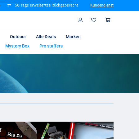
n
50 Tage erweitertes Rückgaberecht
Kundendienst
Suche
Profil
Warenk
Outdoor
Alle Deals
Marken
Mystery Box
Pro staffers