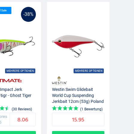
l Sale
-38%
MEHRERE OPTIONEN
MEHRERE OPTIONEN
 Impact Jerk
Westin Swim Glidebait
6gr - Ghost Tiger
World Cup Suspending
Jerkbait 12cm (53g) Poland
(30 Reviews)
(1 Bewertung)
preis
8.06
15.95
5