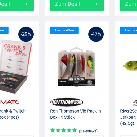
eal!
Zum Deal!
Zum 
ale
Fischtival Sale
Fischtiva
-29%
-47%
rank & Twitch
Ron Thompson Vib Pack in
River2S
ox (4pcs)
Box - 4 Stück
Jerkbait
(42.5g)
(2 Reviews)