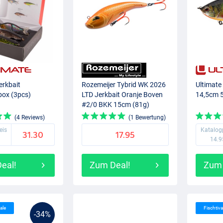
erkbait
Rozemeijer Tybrid WK 2026
Ultimate
ox (3pcs)
LTD Jerkbait Oranje Boven
14,5cm 5
#2/0 BKK 15cm (81g)
(4 Reviews)
(1 Bewertung)
eis
Katalog
31.30
17.95
14.9
eal!
Zum Deal!
Zum 
ale
Fischtiva
-34%