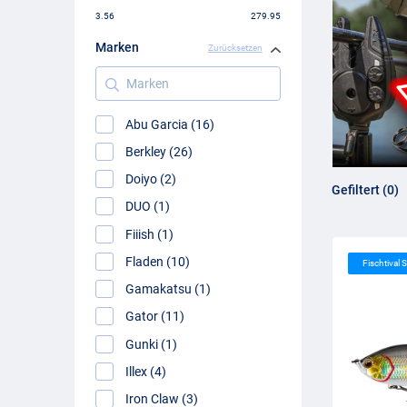
3.56
279.95
Marken
Zurücksetzen
Marken
Abu Garcia (16)
Berkley (26)
Doiyo (2)
Gefiltert (0)
DUO (1)
Fiiish (1)
Fladen (10)
Fischtival S
Gamakatsu (1)
Gator (11)
Gunki (1)
Illex (4)
Iron Claw (3)