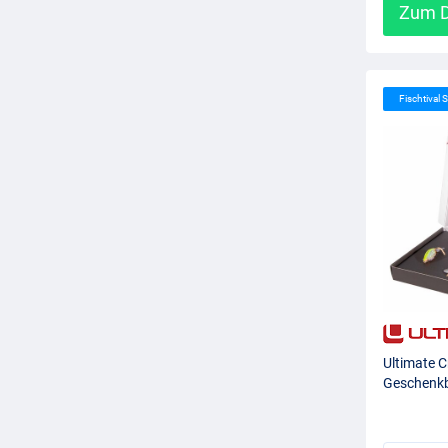
Zum D
Fischtival S
Ultimate C
Geschenkb