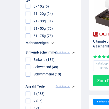
0 - 10g (5)
11 - 20g (24)
21 - 30g (31)
31 - 50g (70)
51 - 75g (73)
Ultimate J
Mehr anzeigen
Geschenkb
Sinkend/Schwimmend
Zurücksetzen
Sinkend (184)
Katalogpr
Schwebend (48)
39.95
Schwimmend (10)
Zum D
Anzahl Teile
Zurücksetzen
1 (233)
2 (35)
Fischtival S
4 (7)