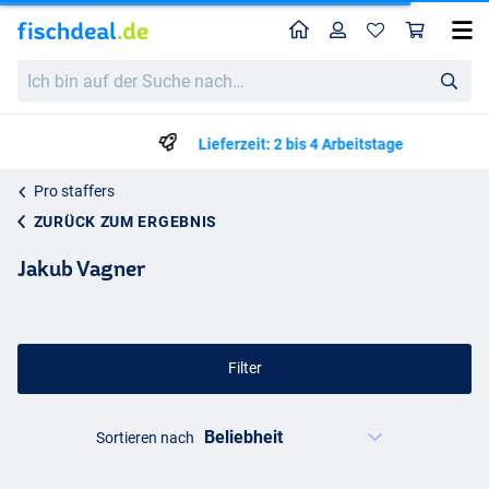
Home
Profil
War
Ich
bin
auf
der
Lieferzeit: 2 bis 4 Arbeitstage
Suche
nach…
Pro staffers
ZURÜCK ZUM ERGEBNIS
Jakub Vagner
Filter
Sortieren nach