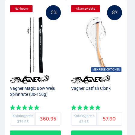
Nur heute
Aktionswoche
-5%
-8%
MEHRERE OPTIONEN
Vagner Magic Bow Wels
Vagner Catfish Clonk
Spinnrute (30-150g)
Katalogpreis
Katalogpreis
360.95
57.90
379.95
62.95