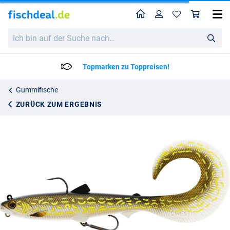
Home
Profil
War
Westin Bullteez Curltail R2F 16cm (35g)
Ich
13.95
bin
auf
der
Topmarken zu Toppreisen!
Suche
nach…
Gummifische
ZURÜCK ZUM ERGEBNIS