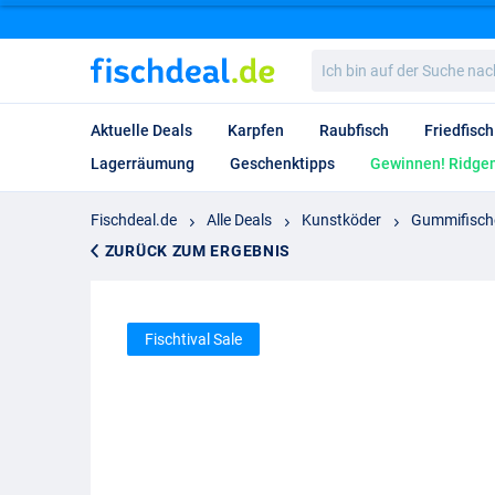
Ich
bin
auf
der
Aktuelle Deals
Karpfen
Raubfisch
Friedfisch
Suche
nach…
Lagerräumung
Geschenktipps
Gewinnen! Ridgem
Fischdeal.de
Alle Deals
Kunstköder
Gummifisch
ZURÜCK ZUM ERGEBNIS
Fischtival Sale