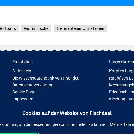
Softbaits
Gummifische
Lieferanteninformationen
Zusätzlich
Lagerräum
Gutschein
Karpfen Lag
Die Wissensdatenbank von Fischdeal
Raubfisch L
Datenschutzerklärung
Meeresangel
Cookie Page
Friedfisch L
Impressum
Kleidung La
Geschenktipps
Cookies auf der Website von Fischdeal
Neue Angelausrüstung
Vorübergehend ausverkauftes Angelzubehör
es tun wir, um dir besser und persönlicher helfen zu können. Mehr erfahr