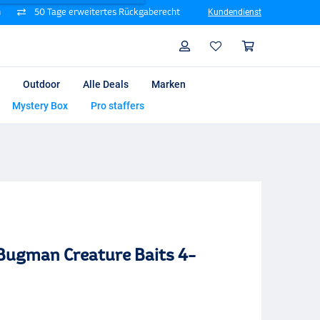
n
50 Tage erweitertes Rückgaberecht
Kundendienst
Suche
Profil
Warenk
Outdoor
Alle Deals
Marken
Mystery Box
Pro staffers
Bugman Creature Baits 4-