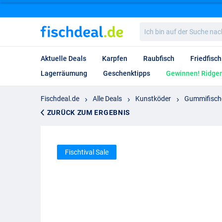
Ich
bin
auf
der
Aktuelle Deals
Karpfen
Raubfisch
Friedfisch
Suche
nach…
Lagerräumung
Geschenktipps
Gewinnen! Ridgem
Fischdeal.de
Alle Deals
Kunstköder
Gummifisch
ZURÜCK ZUM ERGEBNIS
Fischtival Sale