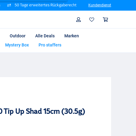
n
50 Tage erweitertes Rückgaberecht
Kundendienst
Suche
Profil
Warenk
Outdoor
Alle Deals
Marken
Mystery Box
Pro staffers
0 Tip Up Shad 15cm (30.5g)