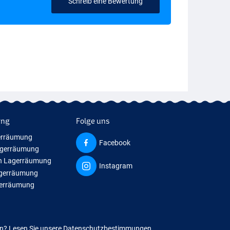
Schreib eine Bewertung
ung
Folge uns
erräumung
Facebook
agerräumung
n Lagerräumung
Instagram
agerräumung
gerräumung
en?
Lesen Sie unsere Datenschutzbestimmungen.