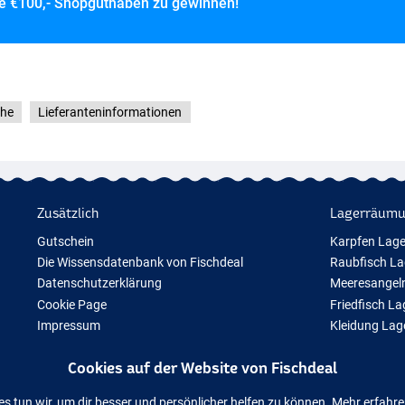
ce
€100,- Shopguthaben zu gewinnen!
he
Lieferanteninformationen
Zusätzlich
Lagerräum
Gutschein
Karpfen Lag
Die Wissensdatenbank von Fischdeal
Raubfisch L
Datenschutzerklärung
Meeresangel
Cookie Page
Friedfisch L
Impressum
Kleidung La
Geschenktipps
Cookies auf der Website von Fischdeal
Neue Angelausrüstung
Vorübergehend ausverkauftes Angelzubehör
es tun wir, um dir besser und persönlicher helfen zu können. Mehr erfahr