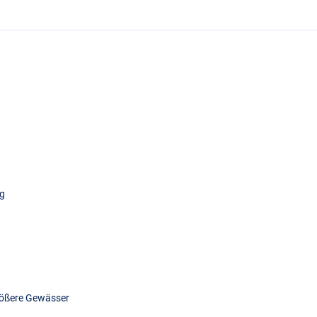
7g
r
größere Gewässer