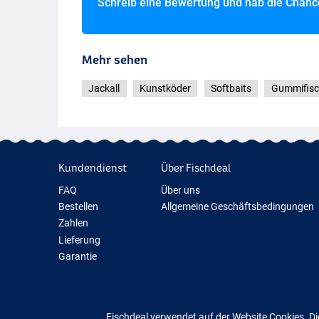
Schreib eine Bewertung und hab die Chan
Mehr sehen
Jackall
Kunstköder
Softbaits
Gummifisc
Kundendienst
Über Fischdeal
Yp
FAQ
Über uns
Bestellen
Allgemeine Geschäftsbedingungen
Zahlen
Lieferung
Garantie
Rückgabe
Kontakt
Fischdeal verwendet auf der Website Cookies. Di