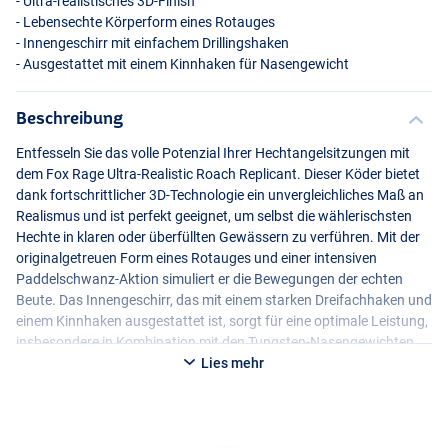
- Ultra-realistisches 3D-Finish
- Lebensechte Körperform eines Rotauges
- Innengeschirr mit einfachem Drillingshaken
- Ausgestattet mit einem Kinnhaken für Nasengewicht
Beschreibung
Entfesseln Sie das volle Potenzial Ihrer Hechtangelsitzungen mit
dem Fox Rage Ultra-Realistic Roach Replicant. Dieser Köder bietet
dank fortschrittlicher 3D-Technologie ein unvergleichliches Maß an
Realismus und ist perfekt geeignet, um selbst die wählerischsten
Hechte in klaren oder überfüllten Gewässern zu verführen. Mit der
originalgetreuen Form eines Rotauges und einer intensiven
Paddelschwanz-Aktion simuliert er die Bewegungen der echten
Beute. Das Innengeschirr, das mit einem starken Dreifachhaken und
einem Kinnhaken ausgestattet ist, sorgt für eine optimale Leistung,
insbesondere in Kombination mit den Tungsten-Nasengewichten.
Lies mehr