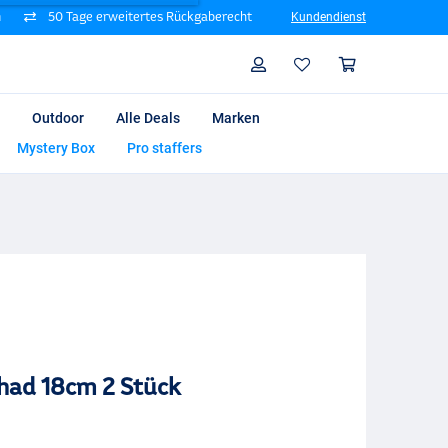
n
50 Tage erweitertes Rückgaberecht
Kundendienst
Suche
Profil
Warenk
Outdoor
Alle Deals
Marken
Mystery Box
Pro staffers
Shad 18cm 2 Stück