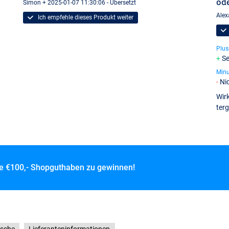
öde
Simon + 2025-01-07 11:30:06 - Übersetzt
Alex
Ich empfehle dieses Produkt weiter
Plus
Se
Min
Ni
Wir
ter
ce
€100,- Shopguthaben zu gewinnen!