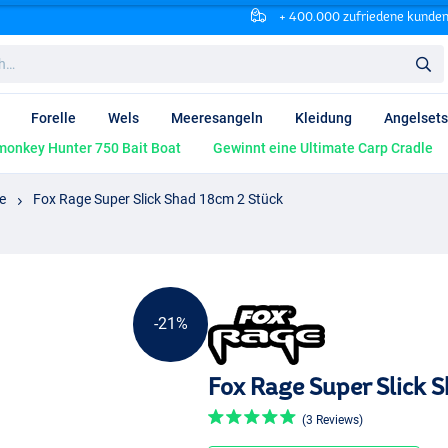
+ 400.000 zufriedene kunde
Forelle
Wels
Meeresangeln
Kleidung
Angelsets
onkey Hunter 750 Bait Boat
Gewinnt eine Ultimate Carp Cradle
e
Fox Rage Super Slick Shad 18cm 2 Stück
-21%
Fox Rage Super Slick 
(3 Reviews)