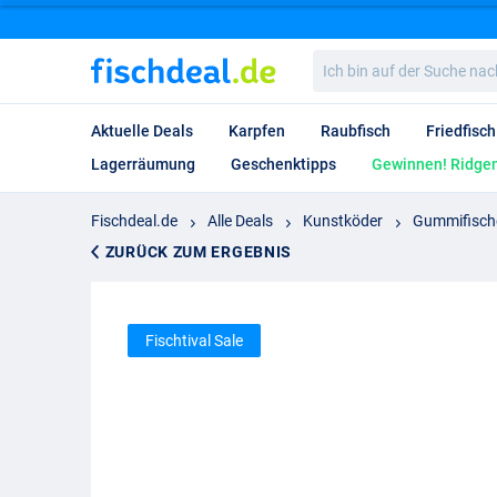
Ich
bin
auf
der
Aktuelle Deals
Karpfen
Raubfisch
Friedfisch
Suche
nach…
Lagerräumung
Geschenktipps
Gewinnen! Ridgem
Fischdeal.de
Alle Deals
Kunstköder
Gummifisch
ZURÜCK ZUM ERGEBNIS
Fischtival Sale