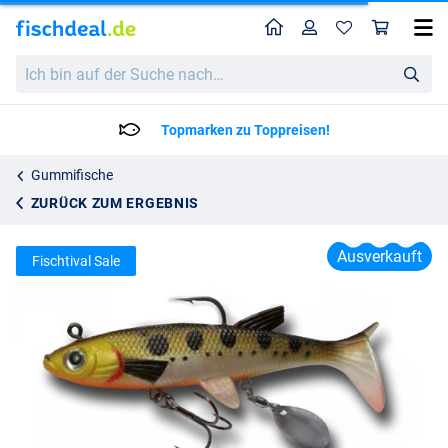
Home
Profil
War
Behr Trendex Minno Rotator AX Swimbait 12cm (38g)
Ich
5.95
bin
auf
der
Topmarken zu Toppreisen!
Suche
nach…
Gummifische
ZURÜCK ZUM ERGEBNIS
Ausverkauft
Fischtival Sale