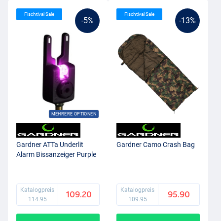
Fischtival Sale
Fischtival Sale
-5%
-13%
MEHRERE OPTIONEN
Gardner ATTa Underlit
Gardner Camo Crash Bag
Alarm Bissanzeiger Purple
Katalogpreis
Katalogpreis
109.20
95.90
114.95
109.95