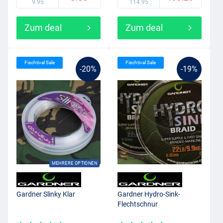
9.95
114.95
Zum deal
Zum deal
Fischtival Sale
Fischtival Sale
-20%
-19%
MEHRERE OPTIONEN
Gardner Slinky Klar
Gardner Hydro-Sink-
Flechtschnur