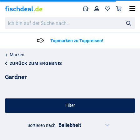
Home
Profil
War
Ich
bin
auf
der
Topmarken zu Toppreisen!
Suche
nach…
Marken
ZURÜCK ZUM ERGEBNIS
Gardner
Filter
Sortieren nach