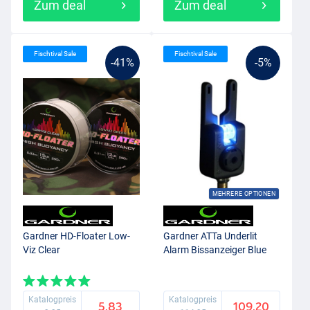
Zum deal
Zum deal
Fischtival Sale
Fischtival Sale
-41%
-5%
MEHRERE OPTIONEN
Gardner HD-Floater Low-
Gardner ATTa Underlit
Viz Clear
Alarm Bissanzeiger Blue
Katalogpreis
Katalogpreis
5.83
109.20