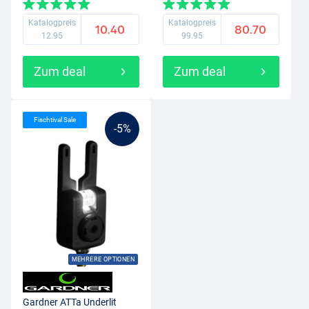
Katalogpreis
Katalogpreis
10.40
80.70
12.95
99.95
Zum deal
Zum deal
Fischtival Sale
-5%
MEHRERE OPTIONEN
Gardner ATTa Underlit