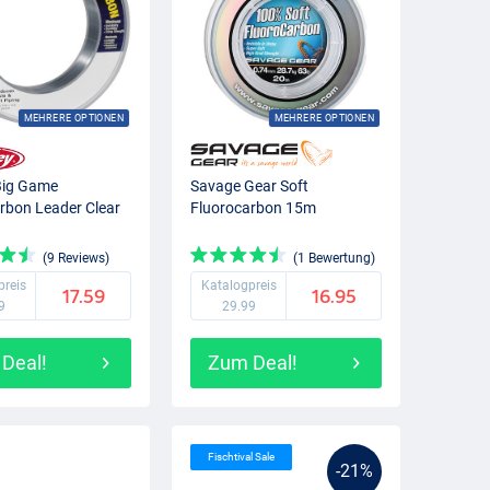
MEHRERE OPTIONEN
MEHRERE OPTIONEN
Big Game
Savage Gear Soft
rbon Leader Clear
Fluorocarbon 15m
(9 Reviews)
(1 Bewertung)
preis
Katalogpreis
17.59
16.95
9
29.99
Deal!
Zum Deal!
Fischtival Sale
-21%