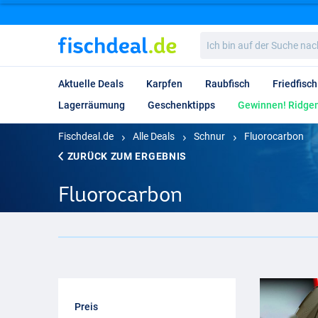
Ich
bin
auf
der
Aktuelle Deals
Karpfen
Raubfisch
Friedfisch
Suche
nach…
Lagerräumung
Geschenktipps
Gewinnen! Ridgem
Fischdeal.de
Alle Deals
Schnur
Fluorocarbon
ZURÜCK ZUM ERGEBNIS
Fluorocarbon
Preis