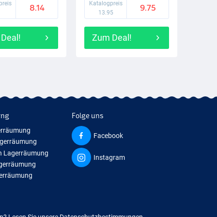
preis
Katalogpreis
8.14
9.75
9
13.95
Deal!
Zum Deal!
ung
Folge uns
erräumung
Facebook
agerräumung
n Lagerräumung
Instagram
agerräumung
gerräumung
en?
Lesen Sie unsere Datenschutzbestimmungen.