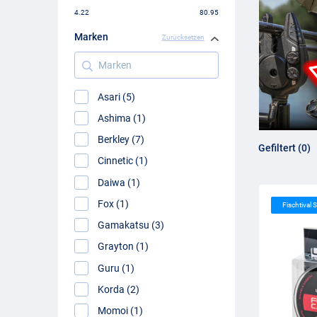
4.22
80.95
Marken
Zurücksetzen
Marken
Asari (5)
Ashima (1)
Berkley (7)
Gefiltert (0)
Cinnetic (1)
Daiwa (1)
Fox (1)
Fischtival S
Gamakatsu (3)
Grayton (1)
Guru (1)
Korda (2)
Momoi (1)