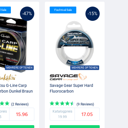
l Sale
Fischtival Sale
-47%
-15%
MEHRERE OPTIONEN
MEHRERE OPTIONEN
su G-Line Carp
Savage Gear Super Hard
rbon Dunkel Braun
Fluorocarbon
(2 Reviews)
(9 Reviews)
preis
Katalogpreis
15.96
17.05
5
19.99