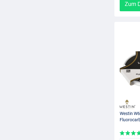
Zum D
Westin W6
Fluorocar