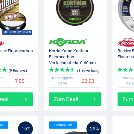
MEHRERE OPTIONEN
ilene Fluorocarbon
Korda Kamo Kontour
Berkley 
Fluorocarbon
Fluoroca
Vorfachmaterial 0.60mm
(50m)
(9 Reviews)
(1 Bewertung)
eis
Katalogpreis
Katalog
7.55
23.23
29.99
29.9
eal!
Zum Deal!
Zum 
ale
Fischtival Sale
-15%
-29%