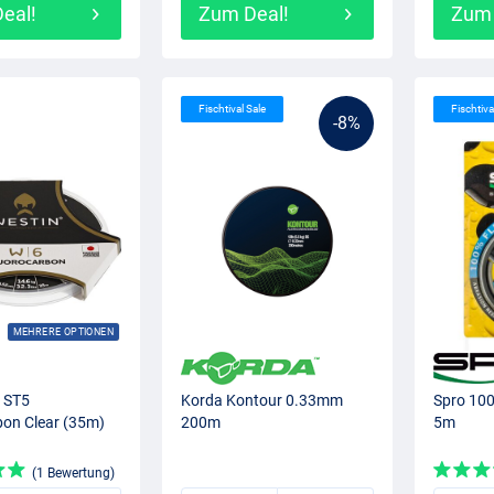
eal!
Zum Deal!
Zum 
Fischtival Sale
Fischtiva
-8%
MEHRERE OPTIONEN
 ST5
Korda Kontour 0.33mm
Spro 10
bon Clear (35m)
200m
5m
(1 Bewertung)