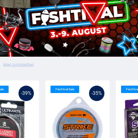
Alles zurücksetzen
ale
Fischtival Sale
Fischtiva
-39%
-35%