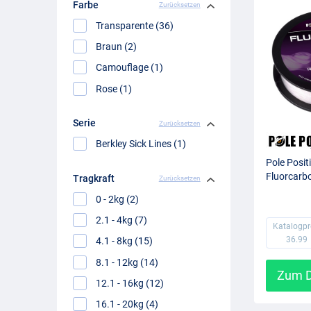
Farbe
Zurücksetzen
Transparente (36)
Braun (2)
Camouflage (1)
Rose (1)
Serie
Zurücksetzen
Berkley Sick Lines (1)
Pole Posit
Fluorcarb
Tragkraft
Zurücksetzen
0 - 2kg (2)
2.1 - 4kg (7)
Katalogpr
36.99
4.1 - 8kg (15)
8.1 - 12kg (14)
Zum D
12.1 - 16kg (12)
16.1 - 20kg (4)