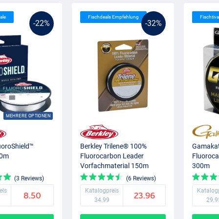
ale
Fischdeals Empfehlung
Fischtiva
-22%
-32%
MEHRERE OPTIONEN
uoroShield™
Berkley Trilene® 100%
Gamakat
70m
Fluorocarbon Leader
Fluoroca
Vorfachmaterial 150m
300m
(3 Reviews)
(6 Reviews)
eis
Katalogpreis
Katalog
8.50
23.96
34.99
29.9