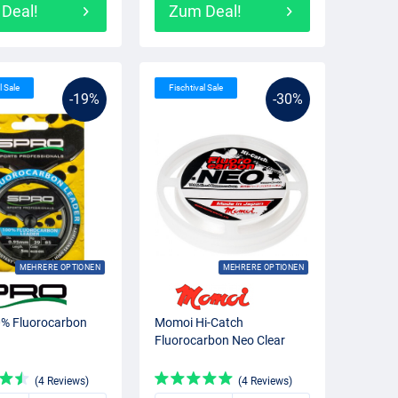
Deal!
Zum Deal!
l Sale
Fischtival Sale
-19%
-30%
MEHRERE OPTIONEN
MEHRERE OPTIONEN
0% Fluorocarbon
Momoi Hi-Catch
Fluorocarbon Neo Clear
(4 Reviews)
(4 Reviews)