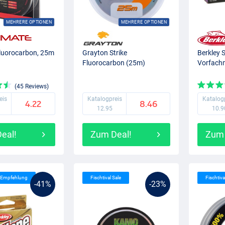
MEHRERE OPTIONEN
MEHRERE OPTIONEN
Fluorocarbon, 25m
Grayton Strike
Berkley 
Fluorocarbon (25m)
Vorfachm
(45 Reviews)
eis
Katalogpreis
Katalog
4.22
8.46
12.95
10.9
eal!
Zum Deal!
Zum 
s Empfehlung
Fischtival Sale
Fischtiva
-41%
-23%