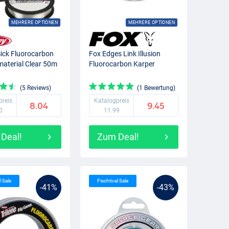
MEHRERE OPTIONEN
MEHRERE OPTIONEN
Sick Fluorocarbon
Fox Edges Link Illusion
aterial Clear 50m
Fluorocarbon Karper
(5 Reviews)
(1 Bewertung)
preis
Katalogpreis
8.04
9.45
0
11.99
Deal!
Zum Deal!
l Sale
Fischtival Sale
-41%
-43%