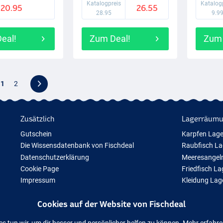
Katalogpreis
Katalog
20.95
26.55
28.95
9.9
eal!
Zum Deal!
Zum 
1
2
Zusätzlich
Lagerräum
Gutschein
Karpfen Lag
Die Wissensdatenbank von Fischdeal
Raubfisch L
Datenschutzerklärung
Meeresangel
Cookie Page
Friedfisch L
Impressum
Kleidung La
Geschenktipps
Cookies auf der Website von Fischdeal
Neue Angelausrüstung
Vorübergehend ausverkauftes Angelzubehör
es tun wir, um dir besser und persönlicher helfen zu können. Mehr erfahr