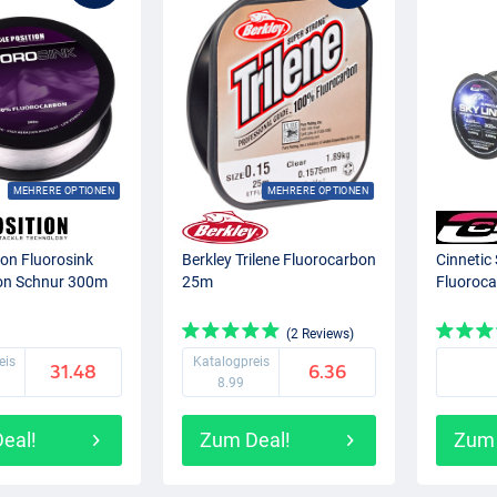
MEHRERE OPTIONEN
MEHRERE OPTIONEN
ion Fluorosink
Berkley Trilene Fluorocarbon
Cinnetic 
on Schnur 300m
25m
Fluoroc
(2 Reviews)
eis
Katalogpreis
31.48
6.36
8.99
eal!
Zum Deal!
Zum 