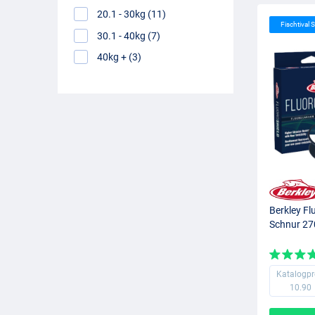
20.1 - 30kg (11)
Fischtival S
30.1 - 40kg (7)
40kg + (3)
Berkley Fl
Schnur 2
Katalogpr
10.90