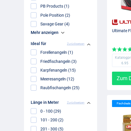
PB Products (1)
Pole Position (2)
Savage Gear (4)
Ultimate 
Mehr anzeigen
Ideal für
Zurücksetzen
Forellenangeln (1)
Katalogpr
Friedfischangeln (3)
6.95
Karpfenangeln (15)
Zum D
Meeresangeln (12)
Raubfischangeln (25)
Länge in Meter
Zurücksetzen
Fischdeal
0 - 100 (29)
101 - 200 (2)
201 - 300 (5)