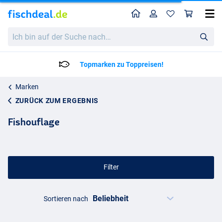
Home
Profil
War
Ich
bin
auf
der
Topmarken zu Toppreisen!
Suche
nach…
Marken
ZURÜCK ZUM ERGEBNIS
Fishouflage
Filter
Sortieren nach