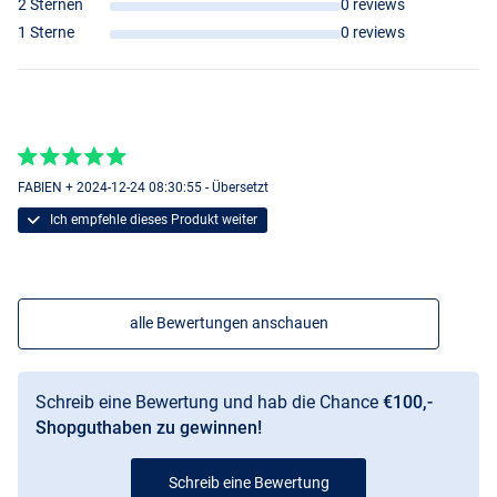
2 Sternen
0 reviews
Strecken
1 Sterne
0 reviews
- Verstärkte Teile für längere Wurfweite
- Transportlänge: 146cm
- Zweiteilige Stange mit gleich langen Teilen
- Gewicht: 290 Gramm
- Maximales Wurfgewicht: 150 Gramm.
FABIEN + 2024-12-24 08:30:55 - Übersetzt
Ich empfehle dieses Produkt weiter
alle Bewertungen anschauen
Schreib eine Bewertung und hab die Chance
€100,-
Shopguthaben zu gewinnen!
Schreib eine Bewertung