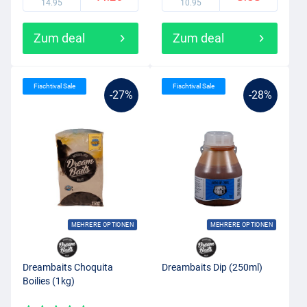
14.95
10.95
Zum deal
Zum deal
Fischtival Sale
Fischtival Sale
-27%
-28%
MEHRERE OPTIONEN
MEHRERE OPTIONEN
Dreambaits Choquita
Dreambaits Dip (250ml)
Boilies (1kg)