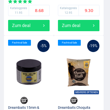
Katalogpreis
Katalogpreis
8.68
9.30
11.95
12.95
Zum deal
Zum deal
Fischtival Sale
Fischtival Sale
-5%
-19%
MEHRERE OPTIONEN
Dreambaits 15mm &
Dreambaits Choquita