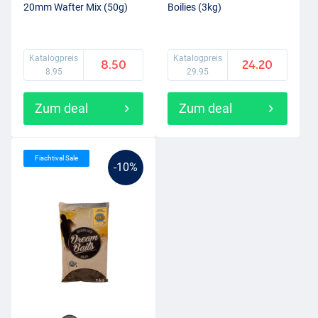
20mm Wafter Mix (50g)
Boilies (3kg)
Katalogpreis
Katalogpreis
8.50
24.20
8.95
29.95
Zum deal
Zum deal
Fischtival Sale
-10%