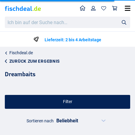
Home
Profil
War
Ich
bin
auf
der
Lieferzeit: 2 bis 4 Arbeitstage
Suche
nach…
Fischdeal.de
ZURÜCK ZUM ERGEBNIS
Dreambaits
Filter
Sortieren nach