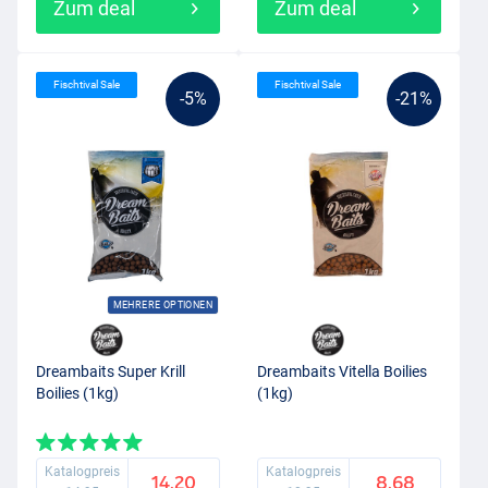
Zum deal
Zum deal
Fischtival Sale
Fischtival Sale
-5%
-21%
MEHRERE OPTIONEN
Dreambaits Super Krill
Dreambaits Vitella Boilies
Boilies (1kg)
(1kg)
Katalogpreis
Katalogpreis
14.20
8.68