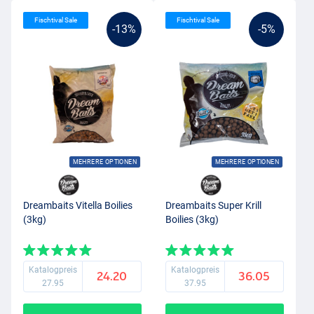
Fischtival Sale
Fischtival Sale
-13%
-5%
MEHRERE OPTIONEN
MEHRERE OPTIONEN
Dreambaits Vitella Boilies
Dreambaits Super Krill
(3kg)
Boilies (3kg)
Katalogpreis
Katalogpreis
24.20
36.05
27.95
37.95