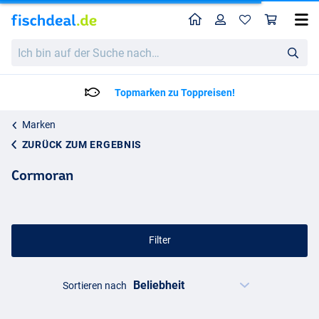
Home
Profil
War
Ich
bin
auf
der
Topmarken zu Toppreisen!
Suche
nach…
Marken
ZURÜCK ZUM ERGEBNIS
Cormoran
Filter
Sortieren nach