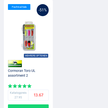
Fischtival Sale
-51%
MEHRERE OPTIONEN
Cormoran Toro UL
assortment 2
Katalogpreis
13.67
27.95