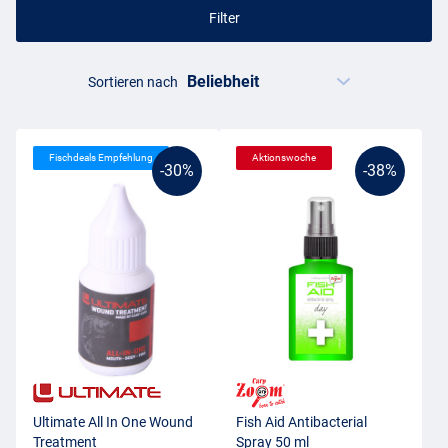
Filter
Sortieren nach
Fischdeals Empfehlung
Aktionswoche
-30%
-38%
Ultimate All In One Wound
Fish Aid Antibacterial
Treatment
Spray 50 ml