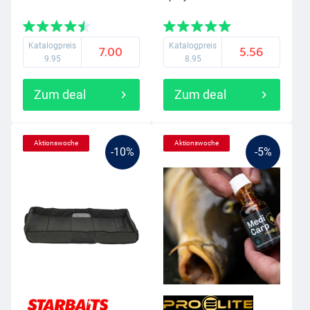
Katalogpreis
Katalogpreis
7.00
5.56
9.95
8.95
Zum deal
Zum deal
Aktionswoche
Aktionswoche
-10%
-5%