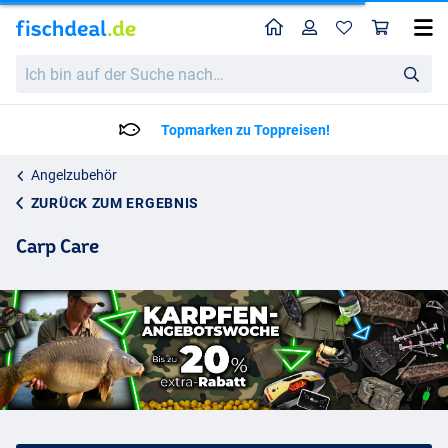
Home
Profil
War
Ich
bin
auf
der
Topmarken zu Toppreisen!
Suche
nach…
Angelzubehör
ZURÜCK ZUM ERGEBNIS
Carp Care