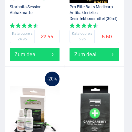
Starbaits Session
Pro Elite Baits Medicarp
Abhakmatte
Antibakterielles
Desinfektionsmittel (30ml)
Katalogpreis
Katalogpreis
22.55
6.60
24.95
6.95
Zum deal
Zum deal
-20%