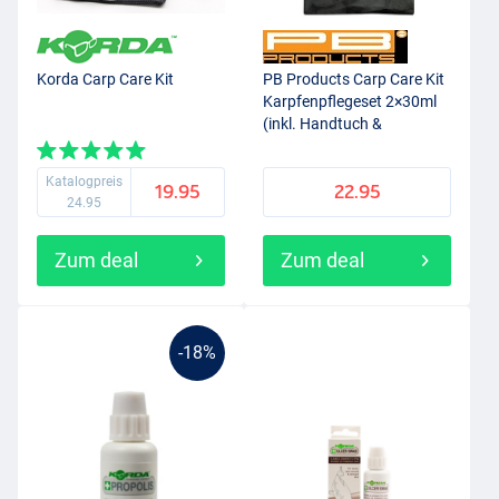
Korda Carp Care Kit
PB Products Carp Care Kit
Karpfenpflegeset 2×30ml
(inkl. Handtuch &
Zipbeutel)
Katalogpreis
19.95
22.95
24.95
Zum deal
Zum deal
-18%