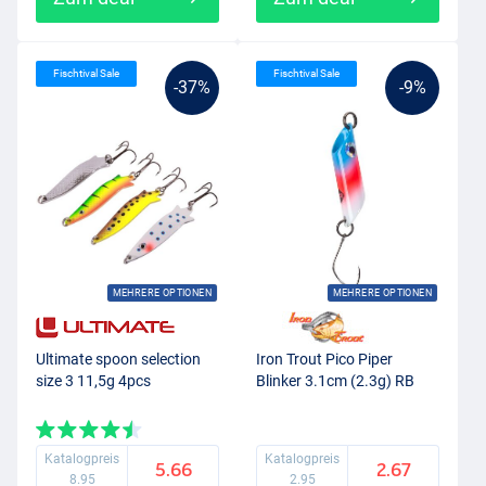
Fischtival Sale
Fischtival Sale
-37%
-9%
MEHRERE OPTIONEN
MEHRERE OPTIONEN
Ultimate spoon selection
Iron Trout Pico Piper
size 3 11,5g 4pcs
Blinker 3.1cm (2.3g) RB
Katalogpreis
Katalogpreis
5.66
2.67
8.95
2.95