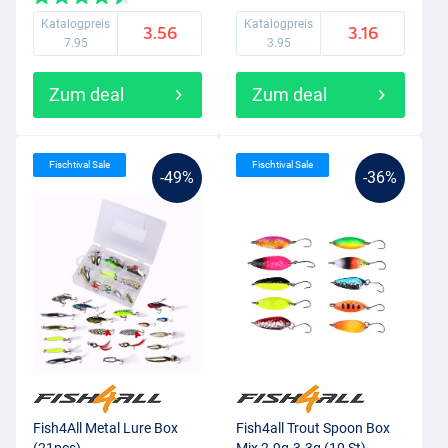
Katalogpreis
Katalogpreis
3.56
3.16
7.95
3.95
Zum deal
Zum deal
Fischtival Sale
Fischtival Sale
-49%
-36%
Fish4All Metal Lure Box
Fish4all Trout Spoon Box