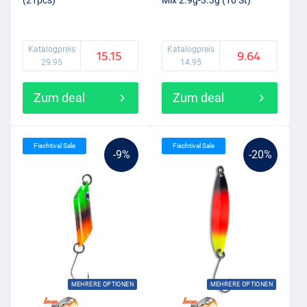
(21pcs)
Mix 2.9g-3.3g (10 St)
Katalogpreis
Katalogpreis
15.15
9.64
29.95
14.95
Zum deal
Zum deal
Fischtival Sale
Fischtival Sale
-9%
-20%
MEHRERE OPTIONEN
MEHRERE OPTIONEN