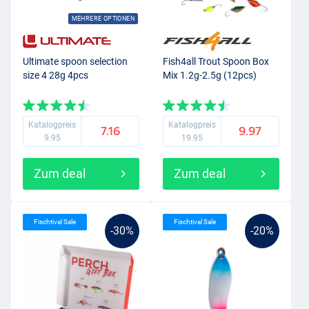
MEHRERE OPTIONEN
Ultimate spoon selection
Fish4all Trout Spoon Box
size 4 28g 4pcs
Mix 1.2g-2.5g (12pcs)
Katalogpreis
Katalogpreis
7.16
9.97
9.95
19.95
Zum deal
Zum deal
Fischtival Sale
Fischtival Sale
-30%
-20%