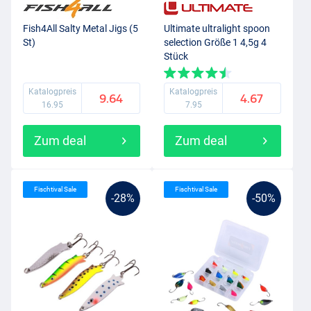
leichten
Forellenrute
in Kombination mit einer sehr dünnen
Schnur
,
ist ein Blinker von nur wenigen Gramm sehr erfolgreich. Forellen
Fish4All Salty Metal Jigs (5
Ultimate ultralight spoon
St)
selection Größe 1 4,5g 4
sind echte Räuber und lassen sich so einen kleinen Blinker nicht
Stück
entgehen!
Katalogpreis
Katalogpreis
9.64
4.67
16.95
7.95
Zum deal
Zum deal
Fischtival Sale
Fischtival Sale
-28%
-50%