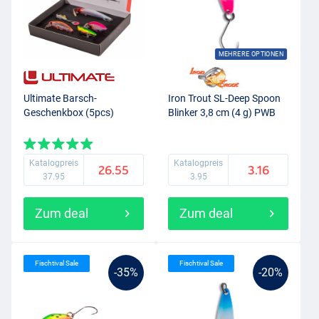
MEHRERE OPTIONEN
Ultimate Barsch-
Iron Trout SL-Deep Spoon
Geschenkbox (5pcs)
Blinker 3,8 cm (4 g) PWB
Katalogpreis
Katalogpreis
26.55
3.16
37.95
3.95
Zum deal
Zum deal
Fischtival Sale
Fischtival Sale
-35%
-20%