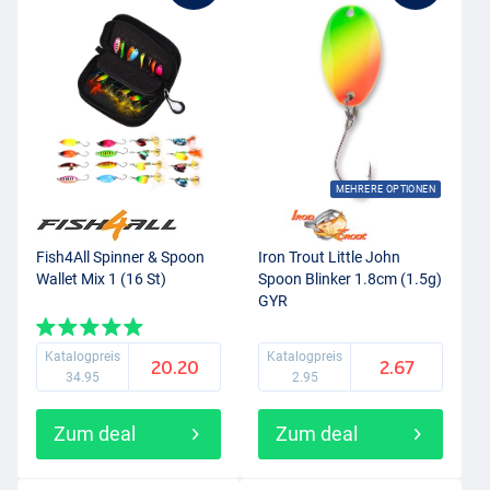
MEHRERE OPTIONEN
Fish4All Spinner & Spoon
Iron Trout Little John
Wallet Mix 1 (16 St)
Spoon Blinker 1.8cm (1.5g)
GYR
Katalogpreis
Katalogpreis
20.20
2.67
34.95
2.95
Zum deal
Zum deal