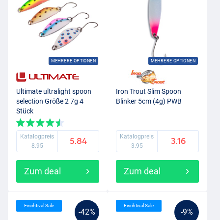
MEHRERE OPTIONEN
MEHRERE OPTIONEN
Ultimate ultralight spoon
Iron Trout Slim Spoon
selection Größe 2 7g 4
Blinker 5cm (4g) PWB
Stück
Katalogpreis
Katalogpreis
5.84
3.16
8.95
3.95
Zum deal
Zum deal
Fischtival Sale
Fischtival Sale
-42%
-9%