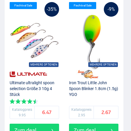
Fischtival Sale
Fischtival Sale
-35%
-9%
MEHRERE OPTIONEN
MEHRERE OPTIONEN
Ultimate ultralight spoon
Iron Trout Little John
selection Größe 3 10g 4
Spoon Blinker 1.8cm (1.5g)
Stück
YGO
Katalogpreis
Katalogpreis
6.47
2.67
9.95
2.95
Zum deal
Zum deal