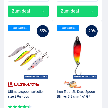
Zum deal
Zum deal
Fischtival Sale
Fischtival Sale
-55%
-20%
MEHRERE OPTIONEN
MEHRERE OPTIONEN
Ultimate spoon selection
Iron Trout SL-Deep Spoon
size 2 9g 4pcs
Blinker 3,8 cm (4 g) GF