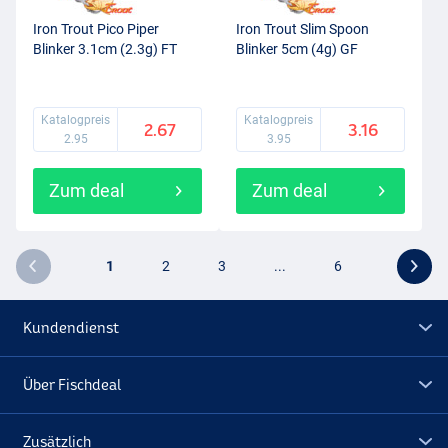
Iron Trout Pico Piper
Iron Trout Slim Spoon
Blinker 3.1cm (2.3g) FT
Blinker 5cm (4g) GF
Katalogpreis
Katalogpreis
2.67
3.16
2.95
3.95
Zum deal
Zum deal
1
2
3
...
6
Kundendienst
Über Fischdeal
Zusätzlich