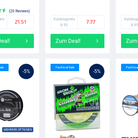
(20 Reviews)
eis
Katalogpreis
Katalog
21.51
7.77
8.95
8.9
eal!
Zum Deal!
Zum 
ale
Fischtival Sale
Fischtiva
-5%
-5%
MEHRERE OPTIONEN