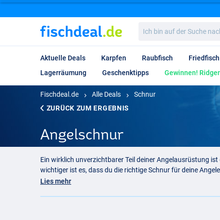
Ich
bin
auf
der
Aktuelle Deals
Karpfen
Raubfisch
Friedfisch
Suche
nach…
Lagerräumung
Geschenktipps
Gewinnen! Ridgem
Fischdeal.de
Alle Deals
Schnur
ZURÜCK ZUM ERGEBNIS
Angelschnur
Ein wirklich unverzichtbarer Teil deiner Angelausrüstung ist
wichtiger ist es, dass du die richtige Schnur für deine Ang
Diese Schnur eignet sich perfekt für fast alle Arten der Ange
Lies mehr
die jeweils ihre eigenen Merkmale aufweisen. Die beiden b
Angelschnur kaufen