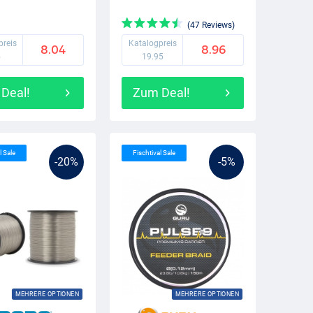
(47 Reviews)
preis
Katalogpreis
8.04
8.96
5
19.95
Deal!
Zum Deal!
l Sale
Fischtival Sale
-20%
-5%
MEHRERE OPTIONEN
MEHRERE OPTIONEN