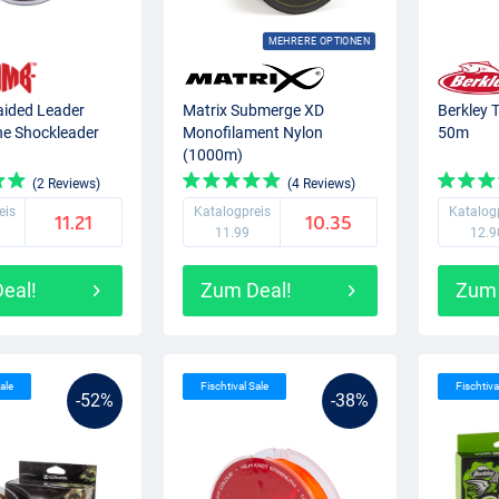
MEHRERE OPTIONEN
ided Leader
Matrix Submerge XD
Berkley 
ne Shockleader
Monofilament Nylon
50m
(1000m)
(2 Reviews)
(4 Reviews)
eis
Katalogpreis
Katalog
11.21
10.35
11.99
12.9
eal!
Zum Deal!
Zum 
ale
Fischtival Sale
Fischtiva
-52%
-38%