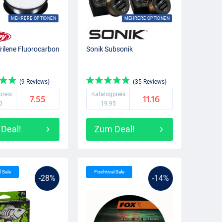
MEHRERE OPTIONEN
MEHRERE OPTIONEN
Trilene Fluorocarbon
Sonik Subsonik
(9 Reviews)
(35 Reviews)
preis
Katalogpreis
7.55
11.16
0
19.95
Deal!
Zum Deal!
l Sale
Fischtival Sale
-28%
-14%