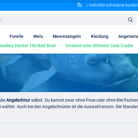
+ 400.000 zufriedene kunde
Forelle
Wels
Meeresangeln
Kleidung
Angelsets
onkey Hunter 750 Bait Boat
Gewinnt eine Ultimate Carp Cradle
 die
Angelschnur
selbst. Du kannst zwar ohne Pose oder ohne Blei fische
elei wählst. Auch bei den Angelschnüren ist die Auswahl enorm. Die Standar
lei, vom Fischen mit der
Stipprute
bis zum Fischen mit
Meeresruten
. Nebe
ekanntesten Varianten sind Geflecht- und Fluorocarbonschnur.