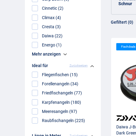
Schnur
Cinnetic (2)
Climax (4)
Gefiltert (0)
Cresta (3)
Daiwa (22)
Energo (1)
Fischdeal
Mehr anzeigen
Ideal für
Zurücksetzen
Fliegenfischen (15)
Forellenangeln (34)
Friedfischangeln (77)
Karpfenangeln (180)
Meeresangeln (97)
Raubfischangeln (225)
Daiwa J-B
Dark Gree
Länge in Meter
Zurücksetzen