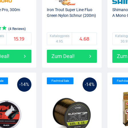
e Pro, 300m
Iron Trout Super Line Fluo
Shimano 
Green Nylon Schnur (200m)
A Mono 
(4 Reviews)
eis
Katalogpreis
Katalog
15.19
4.68
4.95
30.9
eal!
Zum Deal!
Zum 
ale
Fischtival Sale
Fischde
-14%
-14%