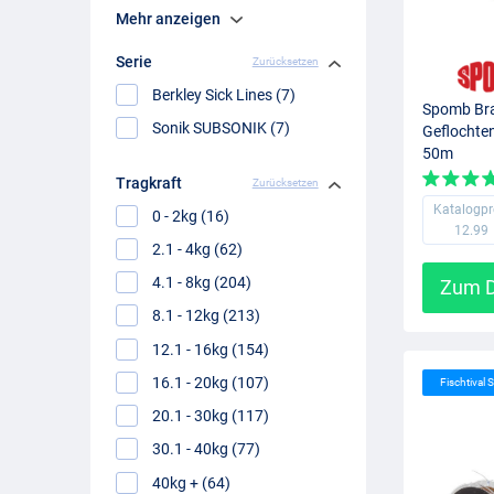
Mehr anzeigen
Serie
Zurücksetzen
Berkley Sick Lines (7)
Spomb Bra
Sonik SUBSONIK (7)
Geflochte
50m
Tragkraft
Zurücksetzen
Katalogpr
0 - 2kg (16)
12.99
2.1 - 4kg (62)
4.1 - 8kg (204)
Zum D
8.1 - 12kg (213)
12.1 - 16kg (154)
16.1 - 20kg (107)
Fischtival S
20.1 - 30kg (117)
30.1 - 40kg (77)
40kg + (64)