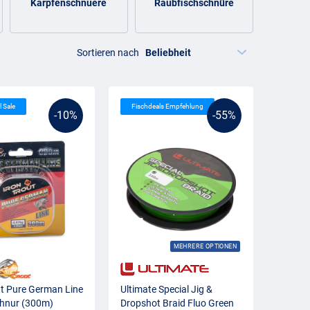
Karpfenschnuere
Raubfischschnüre
Friedf
Sortieren nach
l Sale
Fischdeals Empfehlung
-10%
-55%
MEHRERE OPTIONEN
ut Pure German Line
Ultimate Special Jig &
chnur (300m)
Dropshot Braid Fluo Green