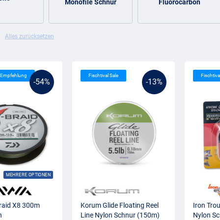
Monofile Schnur
Fluorocarbon
Alles zurücksetzen
s Empfehlung
Fischtival Sale
Fischtiva
-54%
-13%
MEHRERE OPTIONEN
raid X8 300m
Korum Glide Floating Reel
Iron Tro
n
Line Nylon Schnur (150m)
Nylon S