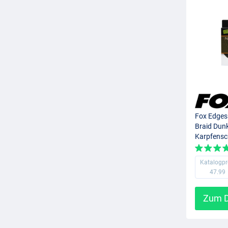
Fox Edges
Braid Dun
Karpfensc
Katalogpr
47.99
Zum D