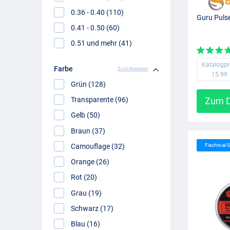
0.36 - 0.40 (110)
Guru Puls
0.41 - 0.50 (60)
0.51 und mehr (41)
Katalogpr
Farbe
Zurücksetzen
15.99
Grün (128)
Zum D
Transparente (96)
Gelb (50)
Braun (37)
Camouflage (32)
Fischtival S
Orange (26)
Rot (20)
Grau (19)
Schwarz (17)
Blau (16)