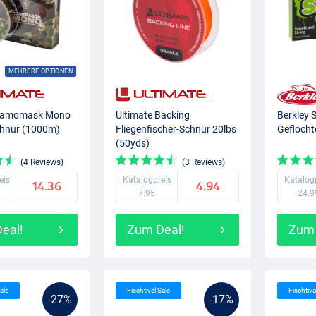
MEHRERE OPTIONEN
 Camomask Mono
Ultimate Backing
Berkley S
hnur (1000m)
Fliegenfischer-Schnur 20lbs
Geflocht
(50yds)
(4 Reviews)
(3 Reviews)
eis
Katalogpreis
Katalog
14.36
4.94
7.95
24.9
eal!
Zum Deal!
Zum 
ale
Fischtival Sale
Fischtiva
-27%
-17%