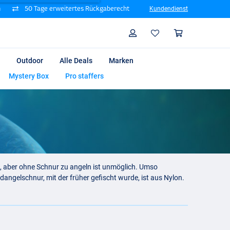
n
50 Tage erweitertes Rückgaberecht
Kundendienst
Suche
Profil
Warenk
Outdoor
Alle Deals
Marken
Mystery Box
Pro staffers
n, aber ohne Schnur zu angeln ist unmöglich. Umso
dangelschnur, mit der früher gefischt wurde, ist aus Nylon.
n der Nylonschnur gibt es jedoch auch andere Schnurtypen,