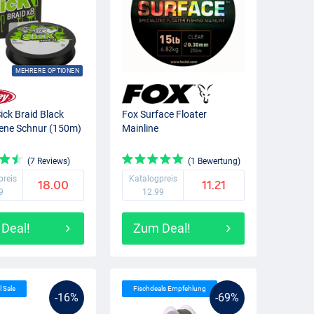
MEHRERE OPTIONEN
ick Braid Black
Fox Surface Floater
ene Schnur (150m)
Mainline
(7 Reviews)
(1 Bewertung)
preis
Katalogpreis
18.00
11.21
9
12.99
Deal!
Zum Deal!
l Sale
Fischdeals Empfehlung
-16%
-69%