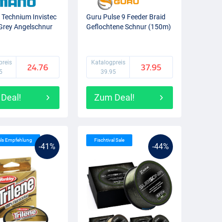
Technium Invistec
Guru Pulse 9 Feeder Braid
Grey Angelschnur
Geflochtene Schnur (150m)
preis
Katalogpreis
24.76
37.95
5
39.95
Deal!
Zum Deal!
als Empfehlung
Fischtival Sale
-41%
-44%