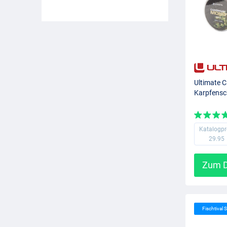
Ultimate
Karpfensc
Katalogpr
29.95
Zum D
Fischtival S