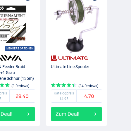
MEHRERE OPTIONEN
 Feeder Braid
Ultimate Line Spooler
8+1 Grau
ene Schnur (135m)
(3 Reviews)
(34 Reviews)
preis
Katalogpreis
29.40
4.70
5
14.95
Deal!
Zum Deal!