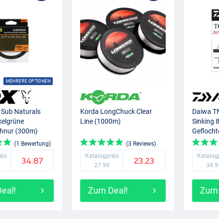
MEHRERE OPTIONEN
 Sub Naturals
Korda LongChuck Clear
Daiwa TN
kelgrüne
Line (1000m)
Sinking 
hnur (300m)
Geflocht
(1 Bewertung)
(3 Reviews)
eis
Katalogpreis
Katalog
34.87
23.23
27.99
34.9
eal!
Zum Deal!
Zum 