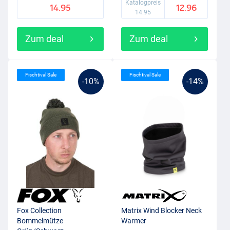
Katalogpreis
14.95
12.96
14.95
Zum deal
Zum deal
Fischtival Sale
Fischtival Sale
-10%
-14%
Fox Collection
Matrix Wind Blocker Neck
Bommelmütze
Warmer