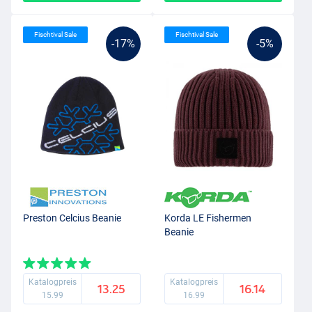
Fischtival Sale
Fischtival Sale
-17%
-5%
Preston Celcius Beanie
Korda LE Fishermen
Beanie
Katalogpreis
Katalogpreis
13.25
16.14
15.99
16.99