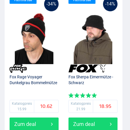
Fischtival Sale
Fischtival Sale
-34%
-14%
Fox Rage Voyager
Fox Sherpa Eimermütze -
Dunkelgrau Bommelmütze
Schwarz
Katalogpreis
Katalogpreis
10.62
18.95
15.99
21.99
Zum deal
Zum deal