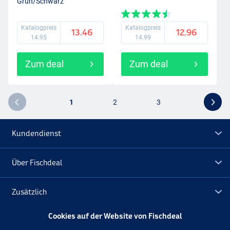
Grün/Schwarz
Katalogpreis
Katalogpreis
13.46
12.96
14.95
14.99
Zum deal
Zum deal
1
2
3
Kundendienst
Über Fischdeal
Zusätzlich
Cookies auf der Website von Fischdeal
Lagerräumung