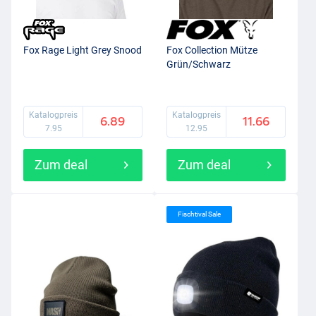
Fox Rage Light Grey Snood
Fox Collection Mütze
Grün/Schwarz
Katalogpreis
Katalogpreis
6.89
11.66
7.95
12.95
Zum deal
Zum deal
Fischtival Sale