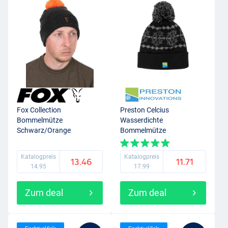
Fox Collection
Preston Celcius
Bommelmütze
Wasserdichte
Schwarz/Orange
Bommelmütze
Katalogpreis
Katalogpreis
13.46
11.71
14.95
17.99
Zum deal
Zum deal