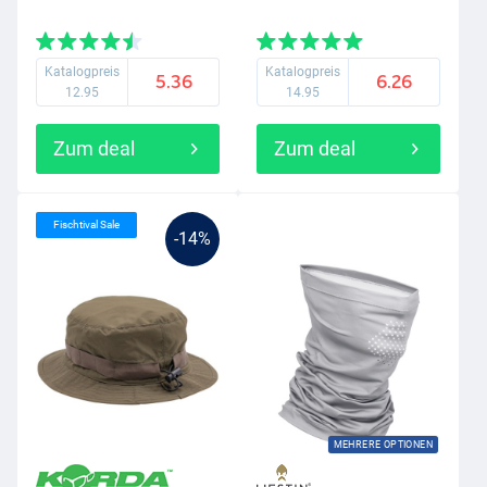
Katalogpreis
Katalogpreis
5.36
6.26
12.95
14.95
Zum deal
Zum deal
Fischtival Sale
-14%
MEHRERE OPTIONEN