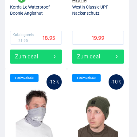
Korda Le Waterproof
Westin Classic UPF
Boonie Anglerhut
Nackenschutz
Katalogpreis
18.95
19.99
21.95
Zum deal
Zum deal
Fischtival Sale
Fischtival Sale
-13%
-10%