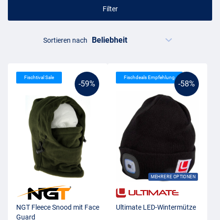
Filter
Sortieren nach
Fischtival Sale
Fischdeals Empfehlung
-59%
-58%
MEHRERE OPTIONEN
NGT Fleece Snood mit Face
Ultimate LED-Wintermütze
Guard