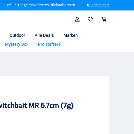
n
50 Tage erweitertes Rückgaberecht
Kundendienst
Suche
Profil
Warenk
Outdoor
Alle Deals
Marken
Mystery Box
Pro staffers
witchbait MR 6.7cm (7g)