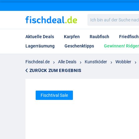
Ich
bin
auf
der
Aktuelle Deals
Karpfen
Raubfisch
Friedfisch
Suche
nach…
Lagerräumung
Geschenktipps
Gewinnen! Ridgem
Fischdeal.de
Alle Deals
Kunstköder
Wobbler
ZURÜCK ZUM ERGEBNIS
Fischtival Sale