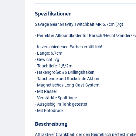
Spezifikationen
Savage Gear Gravity Twitchbait MR 6.7cm (7g)
- Perfekter Allroundköder für Barsch/Hecht/Zander/Fo
- In verschiedenen Farben erhältlich!
- Länge: 6,7cm
- Gewicht: 7g
- Tauchtiefe: 1,5/2m
- Hakengröße: #6 Drillingshaken
- Tauchende und Ruckelnde Aktion
- Magnetisches Long-Cast-System
- Mit Rassel
- Verstärkte Spaltringe
- Ausgiebig im Tank getestet
- Mit Fotodruck
Beschreibung
Firetiger
Attraktiver Crankbait, der den Beutefisch perfekt imit