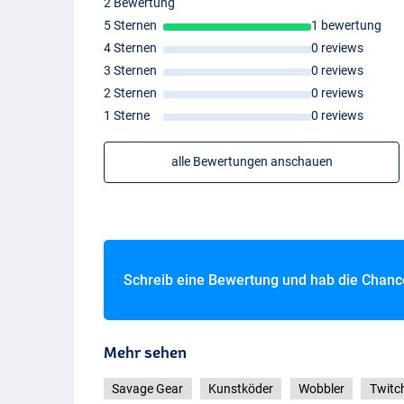
2 Bewertung
5 Sternen
1 bewertung
4 Sternen
0 reviews
3 Sternen
0 reviews
Ayu Ghost
2 Sternen
0 reviews
1 Sterne
0 reviews
alle Bewertungen anschauen
Schreib eine Bewertung und hab die Chan
Mehr sehen
Savage Gear
Kunstköder
Wobbler
Twitc