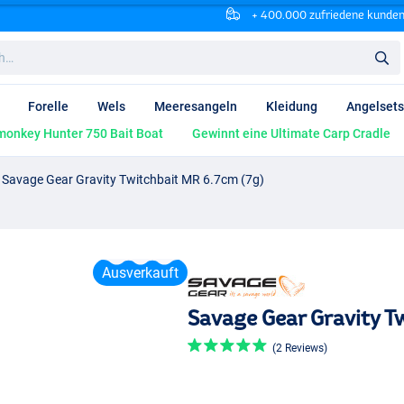
+ 400.000 zufriedene kunde
Forelle
Wels
Meeresangeln
Kleidung
Angelsets
onkey Hunter 750 Bait Boat
Gewinnt eine Ultimate Carp Cradle
Savage Gear Gravity Twitchbait MR 6.7cm (7g)
Ausverkauft
Savage Gear Gravity T
(2 Reviews)