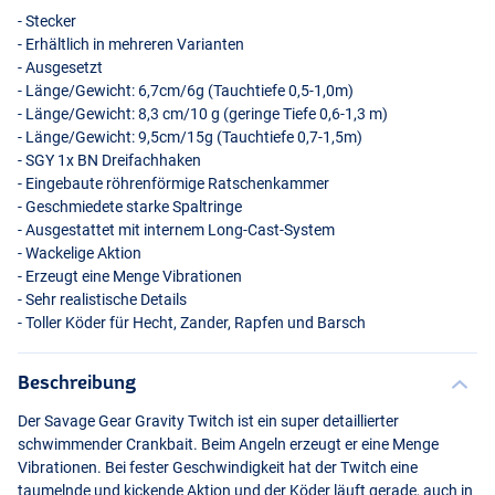
- Stecker
- Erhältlich in mehreren Varianten
- Ausgesetzt
- Länge/Gewicht: 6,7cm/6g (Tauchtiefe 0,5-1,0m)
- Länge/Gewicht: 8,3 cm/10 g (geringe Tiefe 0,6-1,3 m)
- Länge/Gewicht: 9,5cm/15g (Tauchtiefe 0,7-1,5m)
-
SGY
1x BN Dreifachhaken
- Eingebaute röhrenförmige Ratschenkammer
- Geschmiedete starke Spaltringe
- Ausgestattet mit internem Long-Cast-System
Blue Chrome
- Wackelige Aktion
- Erzeugt eine Menge Vibrationen
- Sehr realistische Details
- Toller Köder für Hecht, Zander, Rapfen und Barsch
Beschreibung
Der Savage Gear Gravity Twitch ist ein super detaillierter
schwimmender Crankbait. Beim Angeln erzeugt er eine Menge
Vibrationen. Bei fester Geschwindigkeit hat der Twitch eine
taumelnde und kickende Aktion und der Köder läuft gerade, auch in