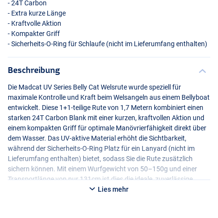
- 24T Carbon
- Extra kurze Länge
- Kraftvolle Aktion
- Kompakter Griff
- Sicherheits-O-Ring für Schlaufe (nicht im Lieferumfang enthalten)
Beschreibung
Die Madcat UV Series Belly Cat Welsrute wurde speziell für
maximale Kontrolle und Kraft beim Welsangeln aus einem Bellyboat
entwickelt. Diese 1+1-teilige Rute von 1,7 Metern kombiniert einen
starken 24T Carbon Blank mit einer kurzen, kraftvollen Aktion und
einem kompakten Griff für optimale Manövrierfähigkeit direkt über
dem Wasser. Das UV-aktive Material erhöht die Sichtbarkeit,
während der Sicherheits-O-Ring Platz für ein Lanyard (nicht im
Lieferumfang enthalten) bietet, sodass Sie die Rute zusätzlich
sichern können. Mit einem Wurfgewicht von 50–150g und einer
Transportlänge von nur 131cm ist dies die ideale, zuverlässige
Bellyboat-Rute für jeden Welsangler, der auf Kraft, Präzision und
Lies mehr
Sicherheit setzt.