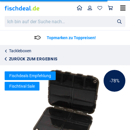
Home
Profil
War
Ultimate Multi Tacklebox
Katalogpreis
Ich
1.79
bin
7.95
auf
der
Topmarken zu Toppreisen!
Suche
nach…
Tackleboxen
ZURÜCK ZUM ERGEBNIS
Fischdeals Empfehlung
-78%
Fischtival Sale