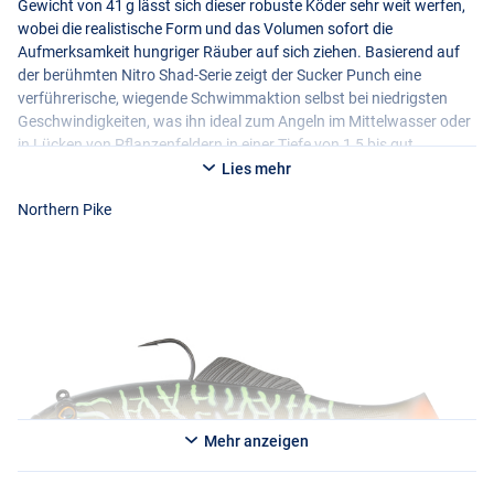
Gewicht von 41 g lässt sich dieser robuste Köder sehr weit werfen,
wobei die realistische Form und das Volumen sofort die
Aufmerksamkeit hungriger Räuber auf sich ziehen. Basierend auf
der berühmten Nitro Shad-Serie zeigt der Sucker Punch eine
verführerische, wiegende Schwimmaktion selbst bei niedrigsten
Geschwindigkeiten, was ihn ideal zum Angeln im Mittelwasser oder
in Lücken von Pflanzenfeldern in einer Tiefe von 1,5 bis gut
2,5 Metern macht. Die durchdachte Montage mit einem Wirbel vor
Lies mehr
dem Bauchdrilling minimiert die Gefahr von Aussteigern während
Northern Pike
des Drills erheblich, während die mitgelieferte John Weight-Option
Anglern die Freiheit gibt, schnell auf größere Tiefen in jedem
internationalen Hechtrevier umzuschalten.
Mehr anzeigen