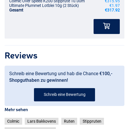
Colmic Over Speed K200 Stipprute 10.00m
€315.95
Ultimate Plummet Lotblei 10g (2 Stück)
€1.97
Gesamt
€317.92
Reviews
Schreib eine Bewertung und hab die Chance
€100,-
Shopguthaben zu gewinnen!
Schreib eine Bewertung
Mehr sehen
Colmic
Lars Bakkovens
Ruten
Stippruten