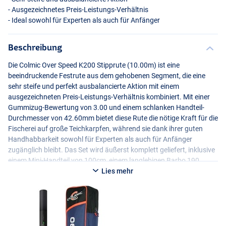
- Ausgezeichnetes Preis-Leistungs-Verhältnis
- Ideal sowohl für Experten als auch für Anfänger
Beschreibung
Die Colmic Over Speed K200 Stipprute (10.00m) ist eine
beeindruckende Festrute aus dem gehobenen Segment, die eine
sehr steife und perfekt ausbalancierte Aktion mit einem
ausgezeichneten Preis-Leistungs-Verhältnis kombiniert. Mit einer
Gummizug-Bewertung von 3.00 und einem schlanken Handteil-
Durchmesser von 42.60mm bietet diese Rute die nötige Kraft für die
Fischerei auf große Teichkarpfen, während sie dank ihrer guten
Handhabbarkeit sowohl für Experten als auch für Anfänger
zugänglich bleibt. Das Set wird äußerst komplett geliefert, inklusive
einem Mini-Handteil von 100cm, einem langlebigen Barbo 190
Futteral und einem extra Power Kit Specimen, das dank der
Lies mehr
vormontierten
PTFE
-Buchsen direkt „strippa-ready“ ist. Ob Sie nun
ein erfahrener Wettkampfangler sind oder Ihre ersten Schritte in der
kommerziellen Fischerei machen – die Over Speed K200 bietet die
Zuverlässigkeit und Steifigkeit, die erforderlich sind, um jeden Drill
kontrolliert abzuschließen.