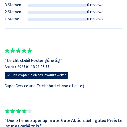
- Aktion: Schnell
3 Sternen
0 reviews
- Leistungsklasse: H
2 Sternen
0 reviews
SGS2 All-Around 2,74m 7-35gr
1 Sterne
0 reviews
- Länge: 274cm / 9’
- Wurfgewicht: 7-35gr
- Gewicht: 171gr
- Aktion: Schnell
- Leistungsklasse: ML
SGS2 All-Around 2,74m 10-40gr
" Leicht stabil kostengünstig "
- Länge: 274cm / 9’
André + 2025-01-18 08:35:55
- Wurfgewicht: 10-40gr
- Gewicht: 186gr
Ich empfehle dieses Produkt weiter
- Aktion: Schnell
Super Service und Erreichbarkeit coole Leute:)
- Leistungsklasse: MH
SGS2 All-Around 2,74m 15-50gr
- Länge: 274cm / 9’
- Wurfgewicht: 15-50gr
- Gewicht: 193gr
" Das ist eine super Spinrute. Gute Aktion. Sehr gutes Preis Le
- Aktion: Schnell
istungsverhältnis "