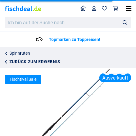
Home
Profil
War
Savage Gear SGS2 All-Around
Ich
Katalogpreis
58.77
bin
99.99
auf
der
Topmarken zu Toppreisen!
Suche
nach…
Spinnruten
ZURÜCK ZUM ERGEBNIS
Ausverkauft
Fischtival Sale