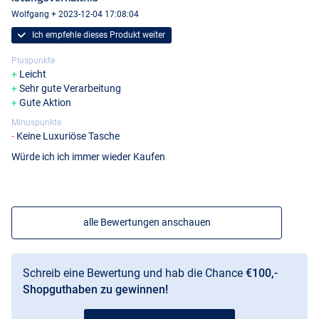
- Leistungsklasse: MH
Wolfgang + 2023-12-04 17:08:04
Ich empfehle dieses Produkt weiter
Pluspunkte
Leicht
Sehr gute Verarbeitung
Gute Aktion
Minuspunkte
Keine Luxuriöse Tasche
Würde ich ich immer wieder Kaufen
alle Bewertungen anschauen
Schreib eine Bewertung und hab die Chance
€100,-
Shopguthaben zu gewinnen!