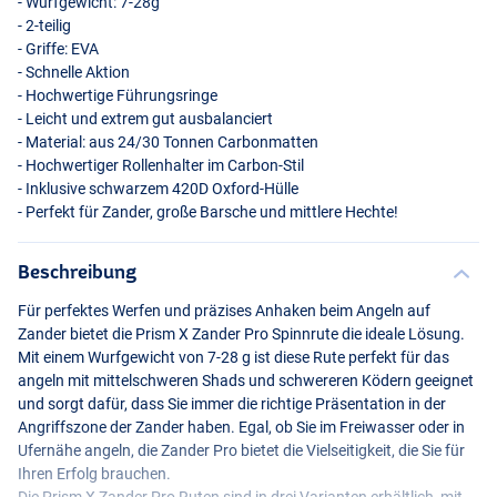
- Wurfgewicht: 7-28g
- 2-teilig
- Griffe:
EVA
- Schnelle Aktion
- Hochwertige Führungsringe
- Leicht und extrem gut ausbalanciert
- Material: aus 24/30 Tonnen Carbonmatten
- Hochwertiger Rollenhalter im Carbon-Stil
- Inklusive schwarzem 420D Oxford-Hülle
- Perfekt für Zander, große Barsche und mittlere Hechte!
270cm
Beschreibung
Für perfektes Werfen und präzises Anhaken beim Angeln auf
Zander bietet die Prism X Zander Pro Spinnrute die ideale Lösung.
Mit einem Wurfgewicht von 7-28 g ist diese Rute perfekt für das
angeln mit mittelschweren Shads und schwereren Ködern geeignet
und sorgt dafür, dass Sie immer die richtige Präsentation in der
Angriffszone der Zander haben. Egal, ob Sie im Freiwasser oder in
Ufernähe angeln, die Zander Pro bietet die Vielseitigkeit, die Sie für
Ihren Erfolg brauchen.
Die Prism X Zander Pro Ruten sind in drei Varianten erhältlich, mit