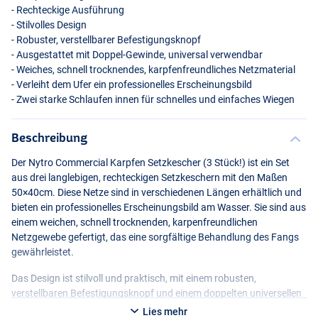
- Rechteckige Ausführung
- Stilvolles Design
- Robuster, verstellbarer Befestigungsknopf
- Ausgestattet mit Doppel-Gewinde, universal verwendbar
- Weiches, schnell trocknendes, karpfenfreundliches Netzmaterial
- Verleiht dem Ufer ein professionelles Erscheinungsbild
- Zwei starke Schlaufen innen für schnelles und einfaches Wiegen
Beschreibung
Der Nytro Commercial Karpfen Setzkescher (3 Stück!) ist ein Set
aus drei langlebigen, rechteckigen Setzkeschern mit den Maßen
50×40cm. Diese Netze sind in verschiedenen Längen erhältlich und
bieten ein professionelles Erscheinungsbild am Wasser. Sie sind aus
einem weichen, schnell trocknenden, karpenfreundlichen
Netzgewebe gefertigt, das eine sorgfältige Behandlung des Fangs
gewährleistet.
Das Design ist stilvoll und praktisch, mit einem robusten,
verstellbaren Befestigungsknopf und einem doppelten universellen
Gewinde, das eine einfache und zuverlässige Befestigung
Lies mehr