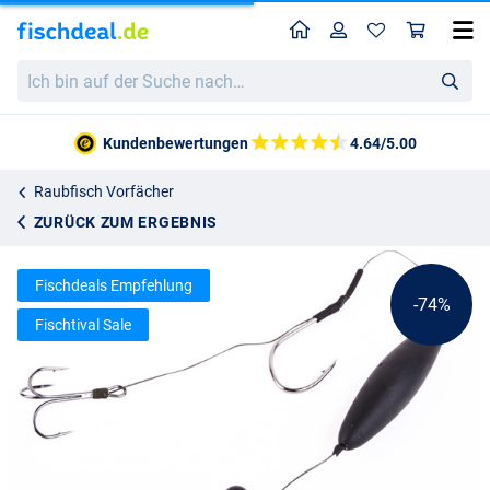
Home
Profil
War
Ultimate Catfish Rig Doppel-Haken und Rassel
Ich
Katalogpreis
2.66
bin
9.95
auf
der
Kundenbewertungen
4.64/5.00
Suche
nach…
Raubfisch Vorfächer
ZURÜCK ZUM ERGEBNIS
Fischdeals Empfehlung
-74%
Fischtival Sale