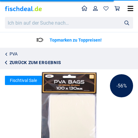
Home
Profil
War
NGT PVA Bags (20pcs)
Katalogpreis
Ich
2.66
bin
5.95
auf
der
Topmarken zu Toppreisen!
Suche
nach…
PVA
ZURÜCK ZUM ERGEBNIS
Fischtival Sale
-56%