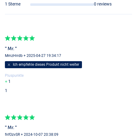
70x100
1 Sterne
0 reviews
" Mr. "
MmzHrrdb + 2025-04-27 19:34:17
Ich empfehle dieses Produkt nicht weiter
Pluspunkte
1
1
" Mr. "
fnfOzvSR + 2024-10-07 20:38:09