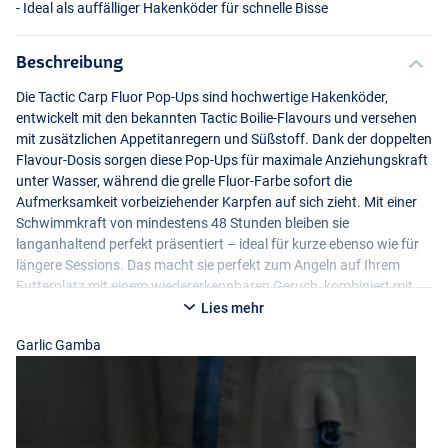
- Ideal als auffälliger Hakenköder für schnelle Bisse
Beschreibung
Die Tactic Carp Fluor Pop-Ups sind hochwertige Hakenköder,
entwickelt mit den bekannten Tactic Boilie-Flavours und versehen
mit zusätzlichen Appetitanregern und Süßstoff. Dank der doppelten
Flavour-Dosis sorgen diese Pop-Ups für maximale Anziehungskraft
unter Wasser, während die grelle Fluor-Farbe sofort die
Aufmerksamkeit vorbeiziehender Karpfen auf sich zieht. Mit einer
Creamy Custard
Schwimmkraft von mindestens 48 Stunden bleiben sie
langanhaltend perfekt präsentiert – ideal für kurze ebenso wie für
längere Sessions. Das macht sie perfekt zum Angeln auf Ihrem
Futterplatz mit einem wiedererkennbaren Geruch, kombiniert mit
einem besonders auffälligen Hakenköder für schnelle Bisse. Die
Lies mehr
Pop-Ups sind handselektiert und perfekt rund, was für eine
Garlic Gamba
konstante und zuverlässige Präsentation sorgt. Darüber hinaus
wird jede Dose mit einem 2ml Appetit-Stimulator geliefert – für
einen zusätzlichen Attraktivitäts-Boost, wenn nötig.