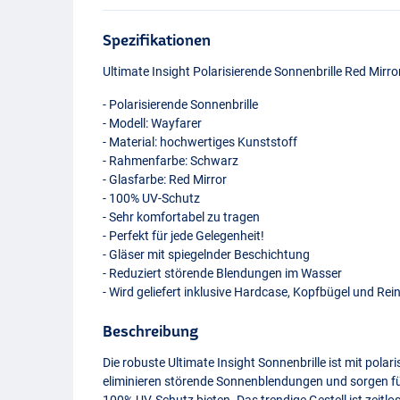
Spezifikationen
Ultimate Insight Polarisierende Sonnenbrille Red Mirro
- Polarisierende Sonnenbrille
- Modell: Wayfarer
- Material: hochwertiges Kunststoff
- Rahmenfarbe: Schwarz
- Glasfarbe: Red Mirror
- 100% UV-Schutz
- Sehr komfortabel zu tragen
- Perfekt für jede Gelegenheit!
- Gläser mit spiegelnder Beschichtung
- Reduziert störende Blendungen im Wasser
- Wird geliefert inklusive Hardcase, Kopfbügel und Re
Beschreibung
Die robuste Ultimate Insight Sonnenbrille ist mit pola
eliminieren störende Sonnenblendungen und sorgen für
100% UV-Schutz bieten. Das trendige Gestell ist zeitlos