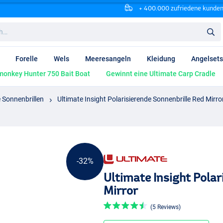
+ 400.000 zufriedene kunde
Forelle
Wels
Meeresangeln
Kleidung
Angelsets
onkey Hunter 750 Bait Boat
Gewinnt eine Ultimate Carp Cradle
e Sonnenbrillen
Ultimate Insight Polarisierende Sonnenbrille Red Mirro
-32%
Ultimate Insight Polar
Mirror
(5 Reviews)