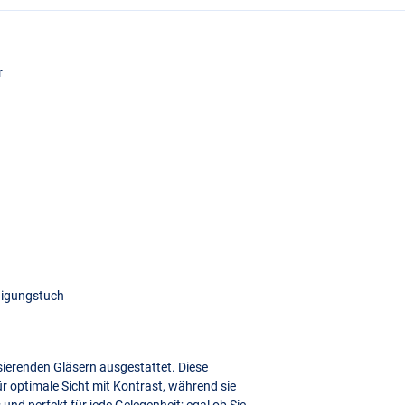
r
inigungstuch
risierenden Gläsern ausgestattet. Diese
 optimale Sicht mit Kontrast, während sie
 und perfekt für jede Gelegenheit; egal ob Sie