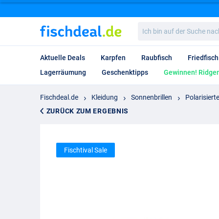
Ich
bin
auf
der
Aktuelle Deals
Karpfen
Raubfisch
Friedfisch
Suche
nach…
Lagerräumung
Geschenktipps
Gewinnen! Ridgem
Fischdeal.de
Kleidung
Sonnenbrillen
Polarisiert
ZURÜCK ZUM ERGEBNIS
Fischtival Sale