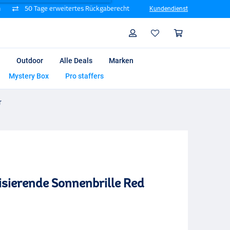
n
50 Tage erweitertes Rückgaberecht
Kundendienst
Suche
Profil
Warenk
Outdoor
Alle Deals
Marken
Mystery Box
Pro staffers
r
isierende Sonnenbrille Red