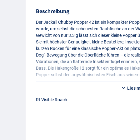
Beschreibung
Der Jackall Chubby Popper 42 ist ein kompakter Popper
wurde, um selbst die scheuesten Raubfische an der W
Gewicht von nur 3.3 g lässt sich dieser kleine Popper
Sie mit höchster Genauigkeit kleine Beutetiere, Insekt
kurzen Rucken für eine klassische Popper-Aktion plats
Dog“-Bewegung über die Oberfläche führen – die realis
Vibrationen, die an flatternde Insektenflügel erinnern,
Bass. Die Hakengröße 12 sorgt für ein optimales Haken
Popper selbst den argwöhnischsten Fisch aus seinem 
Lies 
Rt Visible Roach