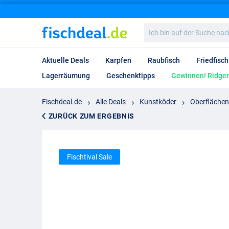
Ich
bin
auf
der
Aktuelle Deals
Karpfen
Raubfisch
Friedfisch
Suche
nach…
Lagerräumung
Geschenktipps
Gewinnen! Ridgem
Fischdeal.de
Alle Deals
Kunstköder
Oberfläche
ZURÜCK ZUM ERGEBNIS
Fischtival Sale