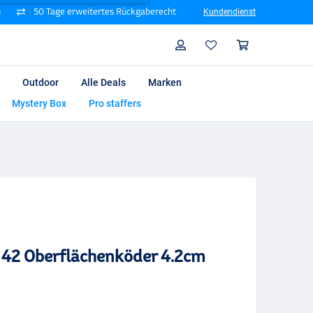
n
50 Tage erweitertes Rückgaberecht
Kundendienst
Suche
Profil
Warenk
Outdoor
Alle Deals
Marken
Mystery Box
Pro staffers
 42 Oberflächenköder 4.2cm