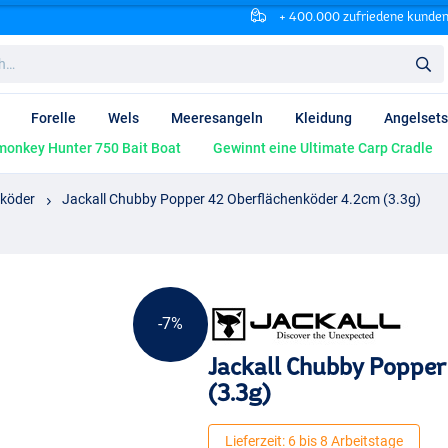
+ 400.000 zufriedene kunde
Forelle
Wels
Meeresangeln
Kleidung
Angelsets
onkey Hunter 750 Bait Boat
Gewinnt eine Ultimate Carp Cradle
nköder
Jackall Chubby Popper 42 Oberflächenköder 4.2cm (3.3g)
-7%
Jackall Chubby Popper
(3.3g)
Lieferzeit: 6 bis 8 Arbeitstage