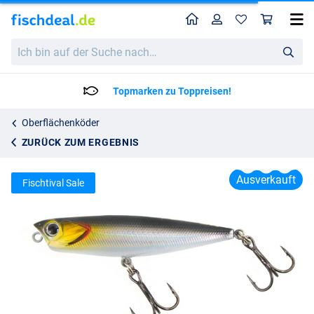
Home
Profil
War
Fladen Maxximus Perchy Poacher Popper 6.5cm (5g)
Ich
4.95
bin
auf
der
Topmarken zu Toppreisen!
Suche
nach…
Oberflächenköder
ZURÜCK ZUM ERGEBNIS
Ausverkauft
Fischtival Sale